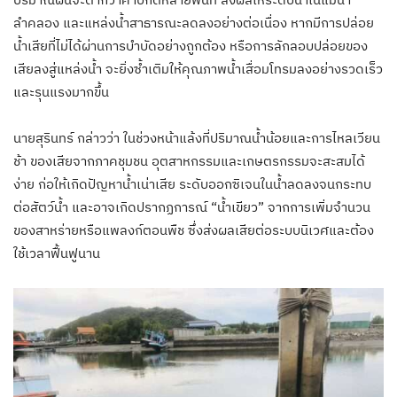
ลำคลอง และแหล่งน้ำสาธารณะลดลงอย่างต่อเนื่อง หากมีการปล่อย
น้ำเสียที่ไม่ได้ผ่านการบำบัดอย่างถูกต้อง หรือการลักลอบปล่อยของ
เสียลงสู่แหล่งน้ำ จะยิ่งซ้ำเติมให้คุณภาพน้ำเสื่อมโทรมลงอย่างรวดเร็ว
และรุนแรงมากขึ้น
นายสุรินทร์ กล่าวว่า ในช่วงหน้าแล้งที่ปริมาณน้ำน้อยและการไหลเวียน
ช้า ของเสียจากภาคชุมชน อุตสาหกรรมและเกษตรกรรมจะสะสมได้
ง่าย ก่อให้เกิดปัญหาน้ำเน่าเสีย ระดับออกซิเจนในน้ำลดลงจนกระทบ
ต่อสัตว์น้ำ และอาจเกิดปรากฏการณ์ “น้ำเขียว” จากการเพิ่มจำนวน
ของสาหร่ายหรือแพลงก์ตอนพืช ซึ่งส่งผลเสียต่อระบบนิเวศและต้อง
ใช้เวลาฟื้นฟูนาน