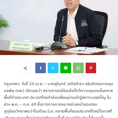
กรุงเทพฯ, วันที่ 23 เม.ย. – นายสุรินทร์ วรกิจธำรง อธิบดีกรมควบคุม
มลพิษ (คพ.) เปิดเผยว่า สถานการณ์ภัยแล้งที่ทวีความรุนแรงในหลาย
พื้นที่ทั่วประเทศ ประเทศไทยกำลังเปลี่ยนผ่านเข้าสู่สภาวะเอลนีโญ ใน
ช่วง พ.ค. – ก.ค. 69 ซึ่งจากการคาดหมายล่วงหน้าของกรม
อุตุนิยมวิทยาพบว่าในเดือน มิ.ย. หลายพื้นที่ของประเทศไทยมีโอกาสที่
ปริมาณฝนจะต่ำกว่าค่าปกติหลายพื้นที่ ส่งผลให้ระดับน้ำในแม่น้ำ