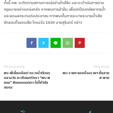
ทั้งนี้ คพ. จะติดตามสถานการณ์อย่างใกล้ชิด และจะดำเนินการตาม
กฎหมายอย่างเคร่งครัด หากพบการฝ่าฝืน เพื่อปกป้องทรัพยากรน้ำ
และลดผลกระทบต่อประชาชน หากพบเห็นการระบายระบายน้ำเสีย
ลักลอบทิ้งของเสีย โทรแจ้ง 1650 นายสุรินทร์ กล่าว
Previous article
Next article
พระพี่เลี้ยงเดือด! กระหน่ำตีเณร
พระราชทานเครื่องราชฯ ชั้นสาย
กลางวัด สะเทือนศรัทธา “พระพ
สะพาย
ยอม” ซัดหมดเมตตา-ไม่ใช่วิสัย
สมณะ