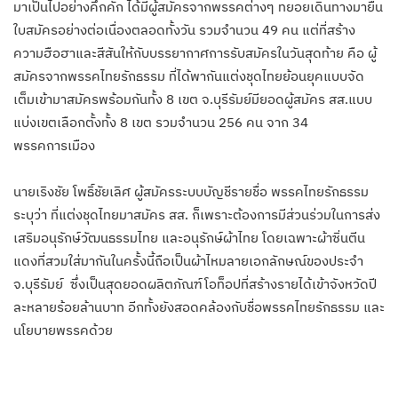
มาเป็นไปอย่างคึกคัก ได้มีผู้สมัครจากพรรคต่างๆ ทยอยเดินทางมายื่น
ใบสมัครอย่างต่อเนื่องตลอดทั้งวัน รวมจำนวน 49 คน แต่ที่สร้าง
ความฮือฮาและสีสันให้กับบรรยากาศการรับสมัครในวันสุดท้าย คือ ผู้
สมัครจากพรรคไทยรักธรรม ที่ได้พากันแต่งชุดไทยย้อนยุคแบบจัด
เต็มเข้ามาสมัครพร้อมกันทั้ง 8 เขต จ.บุรีรัมย์มียอดผู้สมัคร สส.แบบ
แบ่งเขตเลือกตั้งทั้ง 8 เขต รวมจำนวน 256 คน จาก 34
พรรคการเมือง
นายเริงชัย โพธิ์ชัยเลิศ ผู้สมัครระบบบัญชีรายชื่อ พรรคไทยรักธรรม
ระบุว่า ที่แต่งชุดไทยมาสมัคร สส. ก็เพราะต้องการมีส่วนร่วมในการส่ง
เสริมอนุรักษ์วัฒนธรรมไทย และอนุรักษ์ผ้าไทย โดยเฉพาะผ้าซิ่นตีน
แดงที่สวมใส่มากันในครั้งนี้ถือเป็นผ้าไหมลายเอกลักษณ์ของประจำ
จ.บุรีรัมย์ ซึ่งเป็นสุดยอดผลิตภัณฑ์โอท็อปที่สร้างรายได้เข้าจังหวัดปี
ละหลายร้อยล้านบาท อีกทั้งยังสอดคล้องกับชื่อพรรคไทยรักธรรม และ
นโยบายพรรคด้วย