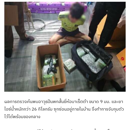
ผลการตรวจค้นพบอาวุธปืนพกสั้นยี่ห้อบาเร็ตต้า ขนาด 9 มม. และยา
ไอซ์น้ำหนักกว่า 26 กิโลกรัม ซุกซ่อนอยู่ภายในบ้าน จึงทำการจับกุมตัว
ไว้ได้พร้อมของกลาง