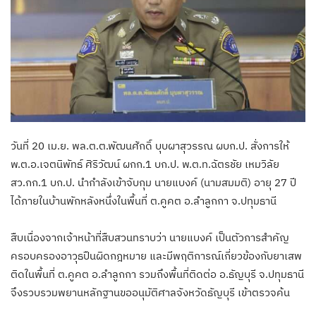
วันที่ 20 เม.ย. พล.ต.ต.พัฒนศักดิ์ บุบผาสุวรรณ ผบก.ป. สั่งการให้
พ.ต.อ.เจตนิพัทธ์ ศิริวัฒน์ ผกก.1 บก.ป. พ.ต.ท.ฉัตรชัย เหมวิลัย
สว.กก.1 บก.ป. นำกำลังเข้าจับกุม นายแบงค์ (นามสมมติ) อายุ 27 ปี
ได้ภายในบ้านพักหลังหนึ่งในพื้นที่ ต.คูคต อ.ลำลูกกา จ.ปทุมธานี
สืบเนื่องจากเจ้าหน้าที่สืบสวนทราบว่า นายแบงค์ เป็นตัวการสำคัญ
ครอบครองอาวุธปืนผิดกฎหมาย และมีพฤติการณ์เกี่ยวข้องกับยาเสพ
ติดในพื้นที่ ต.คูคต อ.ลำลูกกา รวมถึงพื้นที่ติดต่อ อ.ธัญบุรี จ.ปทุมธานี
จึงรวบรวมพยานหลักฐานขออนุมัติศาลจังหวัดธัญบุรี เข้าตรวจค้น