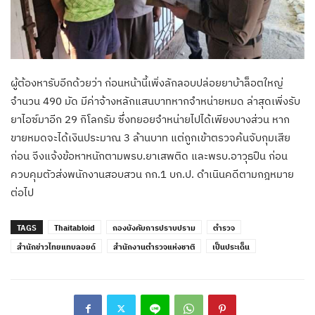
ผู้ต้องหารับอีกด้วยว่า ก่อนหน้านี้เพิ่งลักลอบปล่อยยาบ้าล็อตใหญ่
จำนวน 490 มัด มีค่าจ้างหลักแสนบาทหากจำหน่ายหมด ล่าสุดเพิ่งรับ
ยาไอซ์มาอีก 29 กิโลกรัม ซึ่งทยอยจำหน่ายไปได้เพียงบางส่วน หาก
ขายหมดจะได้เงินประมาณ 3 ล้านบาท แต่ถูกเข้าตรวจค้นจับกุมเสีย
ก่อน จีงแจ้งข้อหาหนักตามพรบ.ยาเสพติด และพรบ.อาวุธปืน ก่อน
ควบคุมตัวส่งพนักงานสอบสวน กก.1 บก.ป. ดำเนินคดีตามกฎหมาย
ต่อไป
TAGS
Thaitabloid
กองบังคับการปราบปราม
ตำรวจ
สำนักข่าวไทยแทบลอยด์
สำนักงานตำรวจแห่งชาติ
เป็นประเด็น