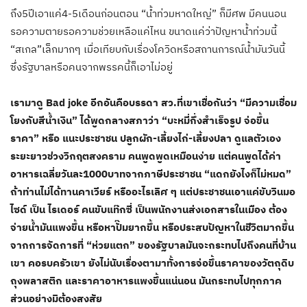
ถึง5ปีเอาแค่4-5เดือนก่อนตอน “น้ำท่วมหาดใหญ่” ก็มีศพ มีคนนอน
รอความตายรอความช่วยเหลือแค่ไหน ขนาดแค่ว่าปัญหาน้ำท่วมนี้
“สเกล”เล็กมากๆ เมื่อเทียบกับเรื่องโควิดหรือสถานการณ์น้ำมันวันนี้
ซึ่งรัฐบาลหรือคนจากพรรคนี้ก็เอาไม่อยู่
เรามาดู Bad joke อีกอันคือบรรดา สว.ที่เขาเชื่อกันว่า “มีความเชื่อม
โยงกับสีน้ำเงิน” ได้พูดกลางสภาว่า “บะหมี่กึ่งสำเร็จรูป จ่อขึ้น
ราคา” หรือ แนะประชาชน ปลูกผัก-เลี้ยงไก่-เลี้ยงปลา ดูแลตัวเอง
ระยะยาวช่วงวิกฤตสงคราม คนพูดพูดเหมือนง่าย แต่คนพูดได้ค่า
อาหารเฉลี่ยวันละ1000บาทจากภาษีประชาชน “แดกยังไงก็ไม่หมด”
ถ้าท่านไม่ได้ทานคาเวียร์ หรืออะไรเลิศ ๆ แต่ประชาชนเอาแค่ขับวินมอ
ไซด์ เป็น ไรเดอร์ คนขับแท๊กซี่ เป็นพนักงานส่งเอกสารในเมือง ต้อง
จ่ายน้ำมันแพงขึ้น หรือหาปั๊มยากขึ้น หรือประสบปัญหาในชีวิตมากขึ้น
จากการจัดการที่ “ห่วยแตก” ของรัฐบาลมันจะกระทบไปถึงคนที่บ้าน
เขา คอรบครัวเขา ยังไม่นับเรื่องตามาทั้งการจ่อขึ้นราคาของวัตถุดิบ
ถุงพลาสติก และราคาอาหารแพงขึ้นแน่นอน มันกระทบไปทุกภาค
ส่วนอย่างมิต้องสงสัย