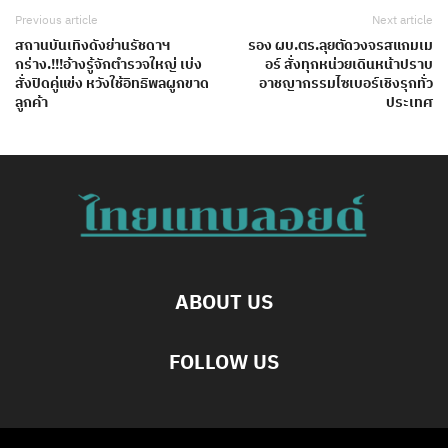
Previous article
Next article
สถานบันเทิงดังย่านรัชดาฯ
รอง ผบ.ตร.ลุยตัดวงจรสแกมเม
กร่าง.!!!อ้างรู้จักตำรวจใหญ่ เบ่ง
อร์ สั่งทุกหน่วยเดินหน้าปราบ
สั่งปิดคู่แข่ง หวังใช้อิทธิพลผูกขาด
อาชญากรรมไซเบอร์เชิงรุกทั่ว
ลูกค้า
ประเทศ
ABOUT US
FOLLOW US