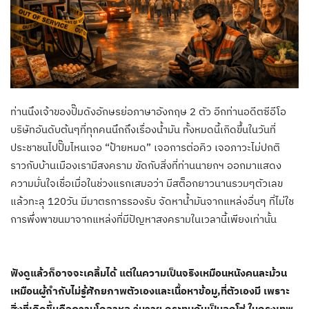
ท่านนึงเจ้าของปั๊มดังอักษรย่อภาษาอังกฤษ 2 ตัว อีกท่านอดีตซีอีโอ
บริษัทอันดับต้นๆที่ทุกคนนึกถึงเรื่องน้ำมัน ทั้งหมดนี้เกิดขึ้นในวันที่
ประชาชนไปปั๊มไหนเจอ “ป้ายหมด” เจอการต่อคิว เจอภาวะไม่ปกติ
ราวกับบ้านเมืองเรามีสงคราม ขัดกับสิ่งที่ท่านนายกฯ ออกมาแสดง
ความมั่นใจเชื่อเมื่อในช่วงแรกเสมอว่า มีสต็อกยาวนานรวมๆตัวเลข
แล้วทะลุ 120วัน มีมาตรการรองรับ จัดหาน้ำมันจากแหล่งอื่นๆ ที่ไม่ใช
การพึ่งพาขนมาจากแหล่งที่มีปัญหาสงครามในเวลานี้เพียงเท่านั้น
ฟังดูแล้วก็อาจจะเคลิ้มได้ แต่ในความเป็นจริงเหมือนหนังคนละม้วน
เหมือนผู้กำกับไม่รู้ศักยภาพตัวเองและเนื้อหาข้อมู,ที่ตัวเองมี เพราะ
สิ่งที่เกิดขึ้นคือความโกลาหล วุ่นวาย กระทบกันเป็นลูกโซ่ ในกรุงเทพ