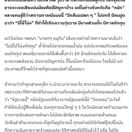
อาจจะเจอเสียงบ่นน้อยคือมีปัญหาบ้าง แต่ในต่างจังหวัดคือ “หนัก”
หลายคนรู้ดีว่าสถานการณ์แบบนี้ “มีกลิ่นแปลก ๆ ” ไม่ปกติ มีคนปูด
มาว่า “มีไอ้โม่ง” ที่ทำให้เกิดความวุ่นวาย มีบางส่วนกั๊ก มีการกักตุน
แต่วันก่อน ฯพณฯ “นายกฯ อนุทิน”เพิ่งจะกล่าวด้วยความมาดมั่นว่า
“ไม่มีไอ้โม่งกักตุน” ย้ำไทยไม่ขาดแคลนน้ำมัน แต่ประชาชนกังวลกันเอง
จนกักตุน! พบปริมาณการใช้เพิ่มขึ้นกว่า 10 ล้านลิตรต่อวัน ได้สั่งการก
ระทรวงพลังงาน จัดการปัญหาต่อ ก็ในเมื่อหาโจรไม่เจอ โจรไม่มี แต่
ประชาชนที่โทษได้ง่ายที่สุดเลยเอ่ยคำนี้ออกมา
ถ้าถามว่าถ้าขุดสาเหตุลึก ๆ น่าจะมาจากอะไร สามารถตอบได้ในทันทีว่า
เพราะประวัติศาสตร์ที่ผ่านมาตามที่คอลัมน์ครุ่นคิดได้เคยเสนอไปแล้ว
ว่า “รัฐบาลนี้” หรือรัฐมนตรีที่มาจากรัฐมนตรีนี้มี “วีรกรรม”อะไรที่
ทำให้คนไม่รู้สึกเชื่อมั่น 2เหตุการณ์ใหญ่ ๆ 1 โควิดมีคนตายจำนวนมาก
จากการจัดสรรการรักษา ไม่มีประสิทธิภาพ คนนอนตายข้างถนน
วัคซีนล่าช้ามากแทบจะที่สุดในภูมิภาคนี้ ทุกอย่างมีดิจิทัลฟรุ๊ตปริ้นบัน
ทึกความฉิบหายวายป่วงของประวัติศาสตร์5ปีที่แล้วไว้ หรือ ไม่ต้อ