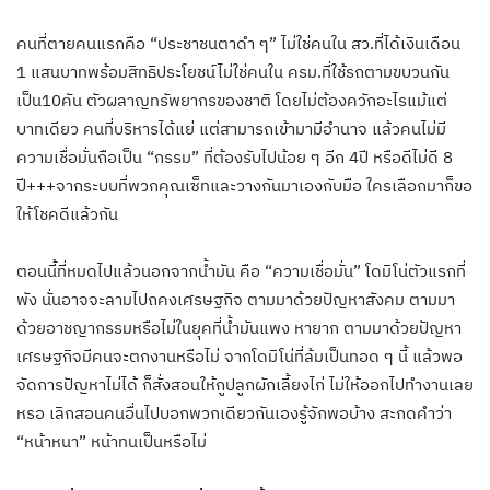
คนที่ตายคนแรกคือ “ประชาชนตาดำ ๆ” ไม่ใช่คนใน สว.ที่ได้เงินเดือน
1 แสนบาทพร้อมสิทธิประโยชน์ไม่ใช่คนใน ครม.ที่ใช้รถตามขบวนกัน
เป็น10คัน ตัวผลาญทรัพยากรของชาติ โดยไม่ต้องควักอะไรแม้แต่
บาทเดียว คนที่บริหารได้แย่ แต่สามารถเข้ามามีอำนาจ แล้วคนไม่มี
ความเชื่อมั่นถือเป็น “กรรม” ที่ต้องรับไปน้อย ๆ อีก 4ปี หรือดีไม่ดี 8
ปี+++จากระบบที่พวกคุณเซ็ทและวางกันมาเองกับมือ ใครเลือกมาก็ขอ
ให้โชคดีแล้วกัน
ตอนนี้ที่หมดไปแล้วนอกจากน้ำมัน คือ “ความเชื่อมั่น” โดมิโน่ตัวแรกที่
พัง นั่นอาจจะลามไปถคงเศรษฐกิจ ตามมาด้วยปัญหาสังคม ตามมา
ด้วยอาชญากรรมหรือไม่ในยุคที่น้ำมันแพง หายาก ตามมาด้วยปัญหา
เศรษฐกิจมีคนจะตกงานหรือไม่ จากโดมิโน่ที่ล้มเป็นทอด ๆ นี้ แล้วพอ
จัดการปัญหาไม่ได้ ก็สั่งสอนให้กูปลูกผักเลี้ยงไก่ ไม่ให้ออกไปทำงานเลย
หรอ เลิกสอนคนอื่นไปบอกพวกเดียวกันเองรู้จักพอบ้าง สะกดคำว่า
“หน้าหนา” หน้าทนเป็นหรือไม่