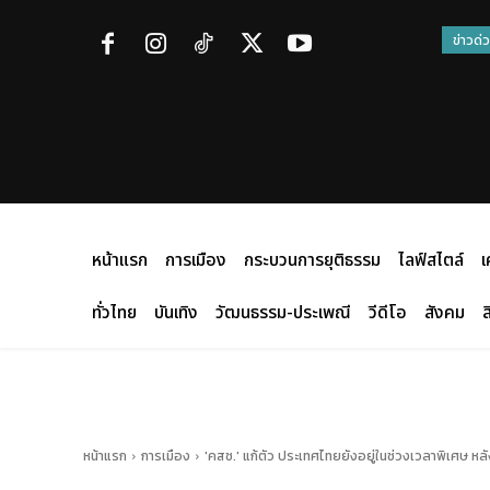
ข่าวด่
หน้าแรก
การเมือง
กระบวนการยุติธรรม
ไลฟ์สไตล์
เ
ทั่วไทย
บันเทิง
วัฒนธรรม-ประเพณี
วีดีโอ
สังคม
ส
หน้าแรก
การเมือง
'คสช.' แก้ตัว ประเทศไทยยังอยู่ในช่วงเวลาพิเศษ หลังส