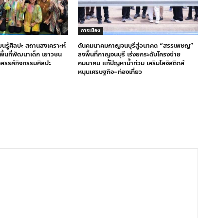
การเมือง
ียนรู้ศิลปะ สถานสงเคราะห์
ดันคมนาคมกาญจนบุรีสู่อนาคต “สรรเพชญ”
างพื้นที่พัฒนาเด็ก เยาวชน
ลงพื้นที่กาญจนบุรี เร่งยกระดับโครงข่าย
งสรรค์กิจกรรมศิลปะ
คมนาคม แก้ปัญหาน้ำท่วม เสริมโลจิสติกส์
หนุนเศรษฐกิจ–ท่องเที่ยว