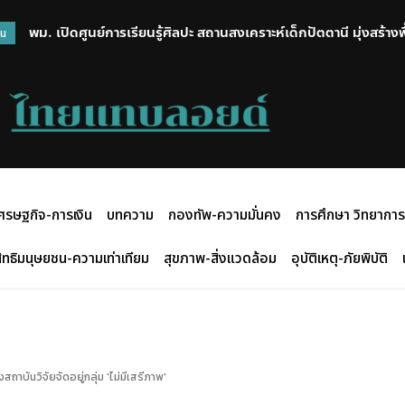
พม. เปิดศูนย์การเรียนรู้ศิลปะ สถานสงเคราะห์เด็กปัตตานี มุ่งสร้าง
วน
สร้างสรรค์กิจกรรมศิลปะ
ศรษฐกิจ-การเงิน
บทความ
กองทัพ-ความมั่นคง
การศึกษา วิทยาการ
ิทธิมนุษยชน-ความเท่าเทียม
สุขภาพ-สิ่งแวดล้อม
อุบัติเหตุ-ภัยพิบัติ
ถาบันวิจัยจัดอยู่กลุ่ม 'ไม่มีเสรีภาพ'