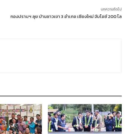
บทความถัดไป
กองปราบฯ ลุย บ้านชาวเขา 3 อำเภอ เชียงใหม่ จับไอซ์ 200 โล