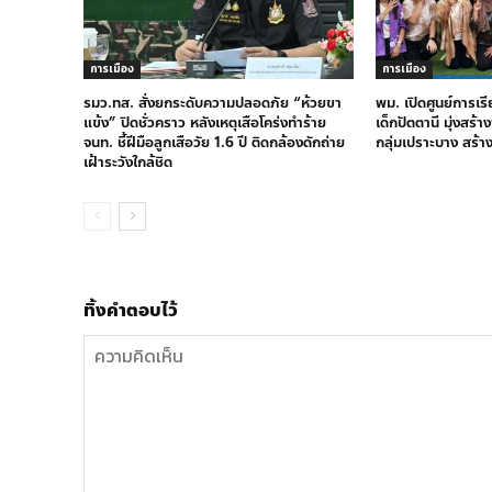
การเมือง
การเมือง
รมว.ทส. สั่งยกระดับความปลอดภัย “ห้วยขา
พม. เปิดศูนย์การเร
แข้ง” ปิดชั่วคราว หลังเหตุเสือโคร่งทำร้าย
เด็กปัตตานี มุ่งสร้
จนท. ชี้ฝีมือลูกเสือวัย 1.6 ปี ติดกล้องดักถ่าย
กลุ่มเปราะบาง สร้า
เฝ้าระวังใกล้ชิด
ทิ้งคำตอบไว้