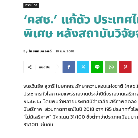
การเมือง
‘คสช.’ แก้ตัว ประเทศไ
พิเศษ หลังสถาบันวิจัยจั
By
ไทยแทบลอยด์
19 ม.ค. 2018
แบ่งปัน
พ.อ.วินธัย สุวารี โฆษกคณะรักษาความสงบแห่งชาติ (คสช.
ประชากรทั่วโลก เผยแพร่รายงานประจำปีถึงรายงานเสรีภา
Statista โดยพบว่าหลายประเทศมีค่าเฉลี่ยเสรีภาพลดลง 71
มีเสรีภาพ ส่วนคาดการณ์ในปี 2018 จาก 195 ประเทศทั่วโล
“ไม่มีเสรีภาพ” มีคะแนน 31/100 ซึ่งต่ำกว่าประเทศเมียนมา 
31/100 เช่นกัน