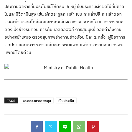
ประทานอาหารที่มีประโยชน์ให้ครบ
5
หมู่ รับประทานผักผลไม้ที่มีกาก
ใยและมีวิตามินสูง เช่น ผักตระกูลกะหล่ำ เช่น กะหล่ำปลี กะหล่ำดอก
ผักคะน้า บรอคโคลี่ลดและหลีกเลี่ยงอาหารประเภทไขมัน อาหารหมัก
ดอง ปิ้งย่างรมควัน การดื่มแอลกอฮอล์ การสูบบุหรี่ ออกกำลังกาย
อย่างสม่ำเสมอ ตรวจสุขภาพร่างกายย่างน้อย ปีละ
1
ครั้ง ผู้มีอาการ
ผิดปกติและมีภาวะความเสี่ยงควรพบแพทย์เพื่อตรวจวินิจฉัย
วรพบ
แพทย์โดยด่วน
TAGS
กระทรวงสาธารณสุข
เป็นประเด็น