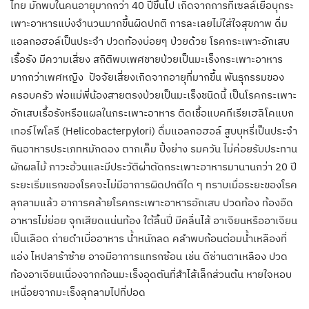
ไทย มักพบในคนอายุมากกว่า
40
ปีขึ้นไป เกิดจากการที่เซลล์เยื่อบุกระ
เพาะอาหารแบ่งจำนวนมากขึ้นผิดปกติ การละเลยไม่ใส่ใจสุขภาพ ดื่ม
แอลกอฮอล์เป็นประจำ ปวดท้องบ่อยๆ ป่วยด้วย โรคกระเพาะอักเสบ
เรื้อรัง มีความเสี่ยง สถิติพบเพศชายป่วยเป็นมะเร็งกระเพาะอาหาร
มากกว่าเพศหญิง ปัจจัยเสี่ยงเกิดจากอายุที่มากขึ้น พันธุกรรมของ
ครอบครัว พ่อแม่พี่น้องสายตรงป่วยเป็นมะเร็งชนิดนี้ เป็นโรคกระเพาะ
อักเสบเรื้อรังหรือแผลในกระเพาะอาหาร ติดเชื้อแบคทีเรียเฮลิโคแบก
เทอร์ไพโลรี
(Helicobacterpylori)
ดื่มแอลกอฮอล์ สูบบุหรี่เป็นประจำ
กินอาหารประเภทหมักดอง ตากเค็ม ปิ้งย่าง รมควัน ไม่ค่อยรับประทาน
ผักผลไม้ ภาวะอ้วนและมีประวัติผ่าตัดกระเพาะอาหารมานานกว่า
20
ปี
ระยะเริ่มแรกของโรคจะไม่มีอาการผิดปกติใด ๆ ทราบเมื่อระยะของโรค
ลุกลามแล้ว อาการคล้ายโรคกระเพาะอาหารอักเสบ ปวดท้อง ท้องอืด
อาหารไม่ย่อย จุกเสียดแน่นท้อง ใต้ลิ้นปี่ มีคลื่นไส้ อาเจียนหรืออาเจียน
เป็นเลือด ถ่ายดำเบื่ออาหาร น้ำหนักลด คลำพบก้อนต่อมน้ำเหลืองที่
แอ่ง ไหปลาร้าซ้าย อาจมีอาการแทรกซ้อน เช่น ดีซ่านตาเหลือง ปวด
ท้องอาเจียนเนื่องจากก้อนมะเร็งอุดตันที่สำไส้เล็กส่วนต้น หายใจหอบ
เหนื่อยจากมะเร็งลุกลามไปที่ปอด