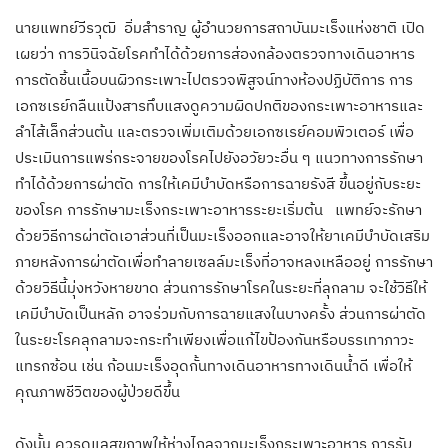
นายแพทย์วีรวุฒิ อิ่มสำราญ ผู้อำนวยการสถาบันมะเร็งแห่งชาติ
เปิด
เผยว่า การวินิจฉัยโรคทำได้ด้วยการส่องกล้องตรวจทางเดินอาหาร
การตัดชิ้นเนื้อบนผิวกระเพาะไปตรวจพิสูจน์ทางห้องปฏิบัติการ การ
เอกซเรย์กลืนแป้งสารทึบแสงดูความผิดปกติของกระเพาะอาหารและ
ลำไส้เล็กส่วนต้น และตรวจเพิ่มเติมด้วยเอกซเรย์คอมพิวเตอร์ เพื่อ
ประเมินการแพร่กระจายของโรคไปยังอวัยวะอื่น ๆ แนวทางการรักษา
ทำได้ด้วยการผ่าตัด การให้เคมีบำบัดหรือการฉายรังสี ขึ้นอยู่กับระยะ
ของโรค การรักษามะเร็งกระเพาะอาหารระยะเริ่มต้น แพทย์จะรักษา
ด้วยวิธีการผ่าตัดเอาส่วนที่เป็นมะเร็งออกและอาจให้ยาเคมีบำบัดเสริม
ภายหลังการผ่าตัดเพื่อทำลายเซลล์มะเร็งที่อาจหลงเหลืออยู่ การรักษา
ด้วยวิธีนี้มุ่งหวังหายขาด ส่วนการรักษาโรคในระยะที่ลุกลาม จะใช้วิธีให้
เคมีบำบัดเป็นหลัก อาจร่วมกับการฉายแสงในบางครั้ง ส่วนการผ่าตัด
ในระยะโรคลุกลามจะกระทำเพียงเพื่อแก้ไขป้องกันหรือบรรเทาภาวะ
แทรกซ้อน เช่น ก้อนมะเร็งอุดกั้นทางเดินอาหารทางเดินน้ำดี เพื่อให้
คุณภาพชีวิตของผู้ป่วยดีขึ้น
ดังนั้น ควรดูแลสุขภาพให้ห่างไกลจากมะเร็งกระเพาะอาหาร การรับ