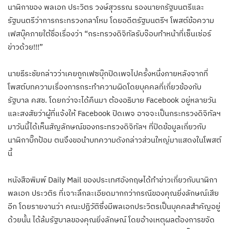
นาฬิกาของ พลเอก ประวิตร วงษ์สุวรรณ รองนายกรัฐมนตรีและ
รัฐมนตรีว่าการกระทรวงกลาโหม โดยอดีตรัฐมนตรีฯ โพสต์ข้อความ
เฟสบุ๊คภายใต้ชื่อเรื่องว่า “กระทรวงดิจิทัลรับจ๊อบทำหน้าที่เซ็นเซ่อร์
ข่าวด้วย!!!”
นายธีระชัยกล่าวว่าเคยถูกเฟซบุ๊กปิดเพจไปครั้งหนึ่งภายหลังจากที่
โพสต์บทความเรื่องการกระทำความผิดโดยบุคคลที่เกี่ยวข้องกับ
รัฐบาล คสช. โดยกว่าจะได้คืนมา ต้องอธิบาย Facebook อยู่หลายวัน
และสงสัยว่าผู้ที่แจ้งให้ Facebook ปิดเพจ อาจจะเป็นกระทรวงดิจิทัลฯ
มาวันนี้ได้เห็นสัญลักษณ์ของกระทรวงดิจิทัลฯ ที่ปิดข้อมูลเกี่ยวกับ
นาฬิกาบิ๊กป้อม ตนจึงขอนำบทความดังกล่าวส่วนใหญ่มาแสดงในโพสต์
นี้
หนังสือพิมพ์ Daily Mail ของประเทศอังกฤษได้ทำข่าวเกี่ยวกับนาฬิกา
พลเอก ประวติร ที่เจาะลึกละเอียดมากกว่ากรณีของคุณยิ่งลักษณ์เสีย
อีก โดยรายงานว่า คณะปฏิวัติซึ่งมีพลเอกประวิตรเป็นบุคคลสำคัญอยู่
ด้วยนั้น ได้ล้มรัฐบาลของคุณยิ่งลักษณ์ โดยอ้างเหตุผลต้องการขจัด