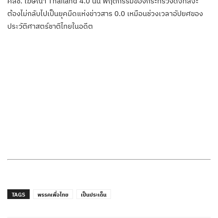
คสช. โฆษณา Thailand 4.0 นั้น พฤติกรรมของกระทรวงดิจิทัลจะ
ต้องไม่กลับไปเป็นยุคมืดแห่งข่าวสาร 0.0 เหมือนช่วงเวลาอัปยศของ
ประวัติศาสตร์ชาติไทยในอดีต
TAGS
พรรคเพื่อไทย
เป็นประเด็น