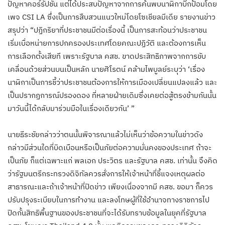
ปัญหาคอร์รัปชัน แต่ได้ประสบปัญหาจากการค้นพบนาฬิกาบิ๊กป้อมโดย
เพจ CSI LA ซึ่งเป็นการสืบสวนแนวใหม่โดยโซเชียลมีเดีย รายงานข่าว
สรุปว่า “ปฏิกริยาที่ประชาชนมีต่อเรื่องนี้ เป็นการสะท้อนว่าประชาชน
เริ่มเบื่อหน่ายการปกครองประเทศโดยคณะปฏิวัติ และต้องการเห็น
การเลือกตั้งเสียที เพราะรัฐบาล คสช. ขาดประสิทธิภาพจากการขับ
เคลื่อนด้วยส่วนบนเป็นหลัก นายศิโรตน์ คล้ามไพบูลย์ระบุว่า ‘เรื่อง
นาฬิกาเป็นการชี้ว่าประชาชนต้องการให้การเมืองเปลี่ยนแปลงแล้ว และ
เป็นปรากฏการณ์ปรองดอง ที่หลายฝ่ายเดิมซึ่งเคยต่อสู้ตรงข้ามกันนั้น
มาวันนี้ได้กลับมาร่วมมือในเรื่องเดียวกัน’ ”
นายธีระชัยกล่าวว่าตนนั้นพิจารณาแล้วไม่เห็นว่าข้อความในข่าวดัง
กล่าวมีส่วนใดที่บิดเบือนหรือเป็นภัยต่อความมั่นคงของประเทศ ถ้าจะ
เป็นภัย ก็แต่เฉพาะแก่ พลเอก ประวิตร และรัฐบาล คสช. เท่านั้น จึงคิด
ว่ารัฐมนตรีกระทรวงดิจิทัลควรสั่งการให้เจ้าหน้าที่ชี้แจงเหตุผลต่อ
สาธารณะและถ้าเจ้าหน้าที่ปิดข่าว เพียงเนื่องจากมี คสช. ขอมา ก็ควร
ปรับปรุงระเบียบในการทำงาน และลงโทษผู้ที่ใช้อำนาจทางราชการไป
ปิดกั้นสิทธิพื้นฐานของประชาชนที่จะได้รับทราบข้อมูลในยุคที่รัฐบาล