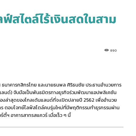
์สไตล์ไร้เงินสดในสาม
890
วุโส ธนาคารกสิกรไทย และนายธนพล ศิริธนชัย ประธานอำนวยการ
นแลนด์) จับมือเป็นพันธมิตรทางธุรกิจร่วมพัฒนาแอปพลิเคชัน
องล่าสุดของโกลเด้นแลนด์ที่จะเปิดปลายปี 2562 เพื่ออำนวย
ครงการ ตอบโจทย์ไลฟ์สไตล์คนรุ่นใหม่ที่มีพฤติกรรมทำธุรกรรมผ่าน
ตี้ฯ อาคารสาทรสแควร์ เมื่อเร็ว ๆ นี้