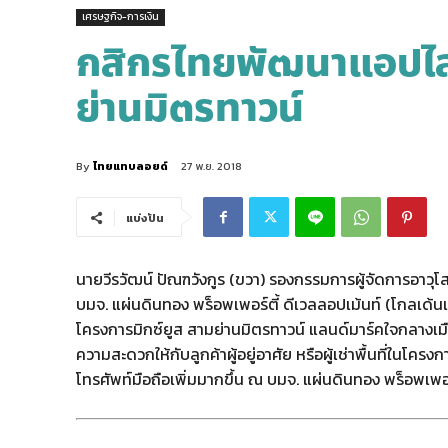
เศรษฐกิจ-การเงิน
กสิกรไทยพัฒนาแอปไลฟ
ย่านมิตรทาวน์
By
ไทยแทบลอยด์
27 พ.ย. 2018
แบ่งปัน
นายวีรวัฒน์ ปัณฑวังกูร (ขวา) รองกรรมการผู้จัดการอา
บมจ. แผ่นดินทอง พร็อพเพอร์ตี้ ดีเวลลอปเม้นท์ (โกลเด้
โครงการมิกซ์ยูส สามย่านมิตรทาวน์ แลนด์มาร์คใจกลางเมื
ความสะดวกให้กับลูกค้าผู้อยู่อาศัย หรือผู้เช่าพื้นที่ในโ
โทรศัพท์มือถือเพิ่มมากขึ้น ณ บมจ. แผ่นดินทอง พร็อพเพอร์