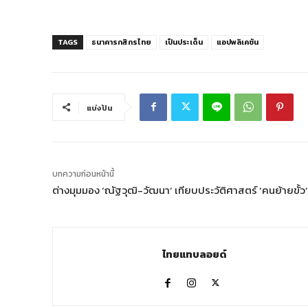
TAGS
ธนาคารกสิกรไทย
เป็นประเด็น
แอปพลิเคชัน
แบ่งปัน
บทความก่อนหน้านี้
ต่างมุมมอง ‘ณัฐวุฒิ-วัฒนา’ เทียบประวัติศาสตร์ ‘คนย้ายขั้ว’
ไทยแทบลอยด์