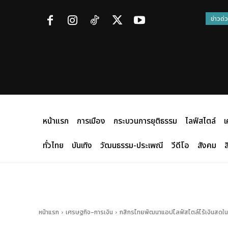
ข่าวด่
หน้าแรก
การเมือง
กระบวนการยุติธรรม
ไลฟ์สไตล์
เ
ทั่วไทย
บันเทิง
วัฒนธรรม-ประเพณี
วีดีโอ
สังคม
ส
หน้าแรก
เศรษฐกิจ-การเงิน
กสิกรไทยพัฒนาแอปไลฟ์สไตล์ไร้เงินสดใน