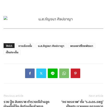
TAGS
การเลือกตั้ง
น.ส.กัญจนา ศิลปอาญา
พรรคชาติไทยพัฒนา
เป็นประเด็น
Previous article
Next article
รวบ อู๊ด สิงหราช ตำรวจเก๊อ้างลูก
‘ภราดรภาพ’ ตั้ง ‘ร.อ.ดร.รชฏ’
น้องบิ๊กโจ๊ก อุ้มรีดเก็บส่วยรถ
เป็นประธานคณะกรรมการ