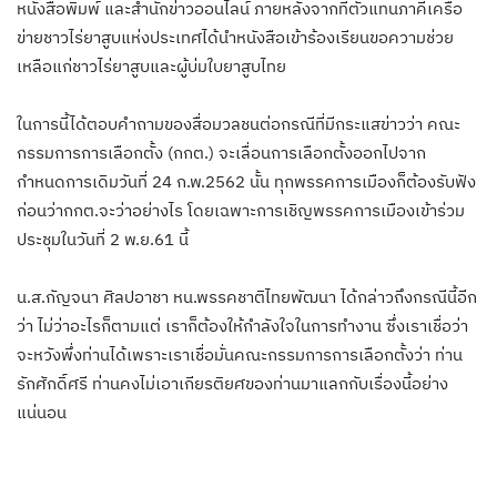
หนังสือพิมพ์ และสำนักข่าวออนไลน์​ ภายหลังจากที่ตัวแทนภาคีเครือ
ข่ายชาวไร่ยาสูบแห่งประเทศได้นำหนังสือเข้าร้องเรียนขอความช่วย
เหลือแก่ชาวไร่ยาสูบและผู้บ่มใบยาสูบไทย
ในการนี้ได้ตอบคำถามของสื่อมวลชนต่อกรณีที่ีมีกระแสข่าวว่า คณะ
กรรมการการเลือกตั้ง​ (กกต.) จะเลื่อนการเลือกตั้งออกไปจาก
กำหนดการเดิมวันที่ 24 ก.พ.2562 นั้น ทุกพรรคการเมืองก็ต้องรับฟัง
ก่อนว่ากกต.จะว่าอย่างไร โดยเฉพาะการเชิญพรรคการเมืองเข้าร่วม
ประชุมในวันที่ 2 พ.ย.61​ นี้​
น.ส.กัญจนา ศิลปอาชา หน.พรรคชาติไทยพัฒนา ได้กล่าวถึงกรณีนี้อีก
ว่า ไม่ว่าอะไรก็ตามแต่ เราก็ต้องให้กำลังใจในการทำงาน ซึ่งเราเชื่อว่า
จะหวังพึ่งท่านได้เพราะเราเชื่อมั่นคณะกรรมการการเลือกตั้งว่า ท่าน
รักศักดิ์ศรี ท่านคงไม่เอาเกียรติยศของท่านมาแลกกับเรื่องนี้อย่าง
แน่นอน