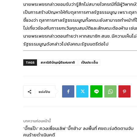
นายพรเพชรกล่าวยอมรับว่ารู้สึกไม่สบายใจกรณีที่มีผู้วิพากษ์
เป็นการสร้างปัญหาให้กับตุลาการศาลรัฐธรรมนูญ เพราะตุลาก
ชี้แจงว่า ตุลาการศาลรัฐธรรมนูญทั้งคณะยังสามารถทำหน้าที่ได
ไม่เกี่ยวข้องกับการยกเว้นคุณสมบัติและลักษณะต้องห้าม เช่นเ
นายพรเพชรกล่าวตอนท้ายว่า หากสมาชิก สนช. มีความเห็นไม
รัฐธรรมนูญดังกล่าวไปยังคณะรัฐมนตรีต่อไป
TAGS
สภานิติบัญญัติแห่งชาติ
เป็นประเด็น
แบ่งปัน
บทความก่อนหน้านี้
‘บิ๊กแป๊ะ’ ควงเพื่อนเลิฟ ‘บิ๊กช้าง’ ลงพื้นที่ ศชต.เร่งติดตามจับ
คนร้ายดำเนินคดี