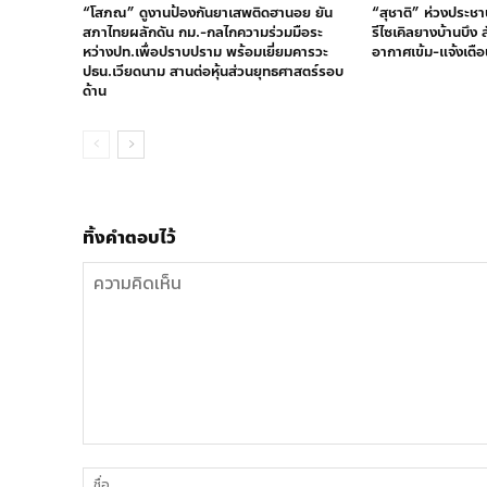
“โสภณ” ดูงานป้องกันยาเสพติดฮานอย ยัน
“สุชาติ” ห่วงประชา
สภาไทยผลักดัน กม.-กลไกความร่วมมือระ
รีไซเคิลยางบ้านบึง
หว่างปท.เพื่อปราบปราม พร้อมเยี่ยมคารวะ
อากาศเข้ม-แจ้งเตือ
ปธน.เวียดนาม สานต่อหุ้นส่วนยุทธศาสตร์รอบ
ด้าน
ทิ้งคำตอบไว้
ความ
คิด