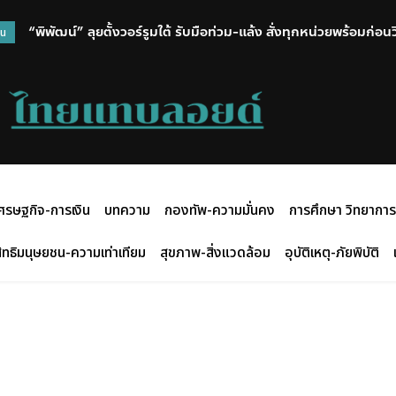
“พิพัฒน์” ลุยตั้งวอร์รูมใต้ รับมือท่วม-แล้ง สั่งทุกหน่วยพร้อมก่อ
วน
ศรษฐกิจ-การเงิน
บทความ
กองทัพ-ความมั่นคง
การศึกษา วิทยาการ
ิทธิมนุษยชน-ความเท่าเทียม
สุขภาพ-สิ่งแวดล้อม
อุบัติเหตุ-ภัยพิบัติ