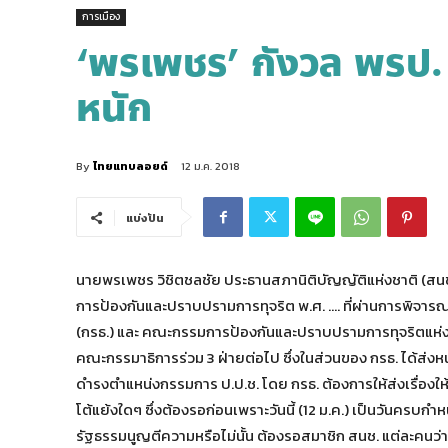
การเมือง
‘พรเพชร’ กังวล พรป.
หนัก
By
ไทยแทบลอยด์
12 ม.ค. 2018
แบ่งปัน
นายพรเพชร วิชิตชลชัย ประธานสภานิติบัญญัติแห่งชาติ (สน
การป้องกันและปราบปรามการทุจริต พ.ศ. …. ที่ผ่านการพิจา
(กรธ.) และ คณะกรรมการป้องกันและปราบปรามการทุจริตแห่งชาติ 
คณะกรรมาธิการร่วม 3 ฝ่ายต่อไป ซึ่งในส่วนของ กรธ. ได้ส่งหน
ดำรงตำแหน่งกรรมการ ป.ป.ช. โดย กรธ. ต้องการให้ส่งเรื่องให้
โต้แย้งใดๆ ซึ่งต้องรอก่อนเพราะวันนี้ (12 ม.ค.) เป็นวันครบกำห
รัฐธรรมนูญตีความหรือไม่นั้น ต้องรอสมาชิก สนช. แต่ละคนว่