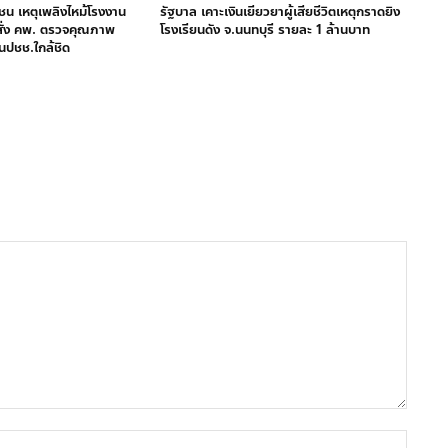
ชน เหตุเพลิงไหม้โรงงาน
รัฐบาล เคาะเงินเยียวยาผู้เสียชีวิตเหตุกราดยิง
 สั่ง คพ. ตรวจคุณภาพ
โรงเรียนดัง จ.นนทบุรี รายละ 1 ล้านบาท
นปชช.ใกล้ชิด
ชื่อ