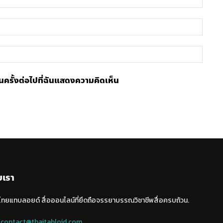
อีเมล์
เว็บไซ
้ในครั้งต่อไปที่ฉันแสดงความคิดเห็น
บเรา
 ไทยแทบลอยด์ สื่อออนไลน์ที่ยึดถือจรรยาบรรณวิชาชีพสื่อครบถ้วน.
:
contact@thaitabloid.com