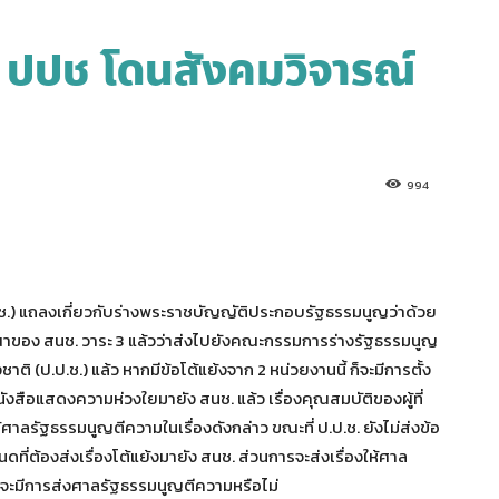
 ปปช โดนสังคมวิจารณ์
994
ช.) แถลงเกี่ยวกับร่างพระราชบัญญัติประกอบรัฐธรรมนูญว่าด้วย
รณาของ สนช. วาระ 3 แล้วว่าส่งไปยังคณะกรรมการร่างรัฐธรรมนูญ
(ป.ป.ช.) แล้ว หากมีข้อโต้แย้งจาก 2 หน่วยงานนี้ ก็จะมีการตั้ง
ังสือแสดงความห่วงใยมายัง สนช. แล้ว เรื่องคุณสมบัติของผู้ที่
ศาลรัฐธรรมนูญตีความในเรื่องดังกล่าว ขณะที่ ป.ป.ช. ยังไม่ส่งข้อ
นดที่ต้องส่งเรื่องโต้แย้งมายัง สนช. ส่วนการจะส่งเรื่องให้ศาล
าจะมีการส่งศาลรัฐธรรมนูญตีความหรือไม่