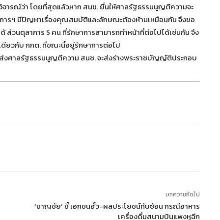
วิจารณ์ว่า โดยที่สุดแล้วหาก สนช. ยื่นให้ศาลรัฐธรรมนูญตีความจะ
ารฯ มีปัญหาเรื่องคุณสมบัติและลักษณะต้องห้ามเหมือนกัน จึงขอ
้ ส่วนตุลาการ 5 คน ที่รักษาการสามารถทำหน้าที่ต่อไปได้เช่นกัน จึง
ดียวกับ กกต. ที่ขณะนี้อยู่รักษาการต่อไป
่ส่งศาลรัฐธรรมนูญตีความ สนช. จะส่งร่างพระราชบัญญัติประกอบ
บทความถัดไป
‘ชาญชัย’ ชี้ เอกชนฮั้ว-ผลประโยชน์ทับซ้อน กรณีอาหาร
เครื่องดื่มสนามบินแพงหูฉีก