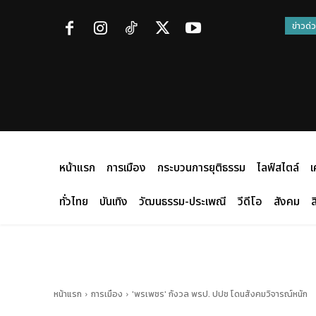
ข่าวด่
หน้าแรก
การเมือง
กระบวนการยุติธรรม
ไลฟ์สไตล์
เ
ทั่วไทย
บันเทิง
วัฒนธรรม-ประเพณี
วีดีโอ
สังคม
ส
หน้าแรก
การเมือง
'พรเพชร' กังวล พรป. ปปช โดนสังคมวิจารณ์หนัก