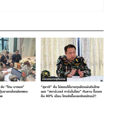
กระบวนการยุติธรรม
.จับ “โทน บางแค”
“สุชาติ” ลั่น ไม่ยอมให้นายทุนยึดแผ่นดินไทย
ุ๋นขายกล้องส่องพระ
เผย “สตาร์เวลล์ การ์เด้นโฮม” ทับลาน รื้อเอง
ne
คืบ 40% เตือน ใครยังดื้อเจอจัดหนักแน่!!