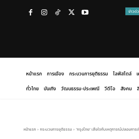
ข่าวด่
หน้าแรก
การเมือง
กระบวนการยุติธรรม
ไลฟ์สไตล์
เ
ทั่วไทย
บันเทิง
วัฒนธรรม-ประเพณี
วีดีโอ
สังคม
ส
หน้าแรก
กระบวนการยุติธรรม
'กรุงไทย' เสียใจกับเหตุการณ์ปลอมการเ