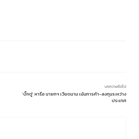
บทความถัดไป
‘บิ๊กตู่’ หารือ นายกฯ เวียดนาม เน้นการค้า-ลงทุนระหว่าง
ประเทศ