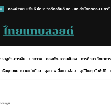
กองปราบฯ แจ้ง 6 ข้อหา “อดีตอธิบดี สถ.-ผอ.สำนักทดสอบ มศว” 
วน
ส่ง ป.ป.ช. 12 ส.ค.นี้
ศรษฐกิจ-การเงิน
บทความ
กองทัพ-ความมั่นคง
การศึกษา วิทยาการ
ิทธิมนุษยชน-ความเท่าเทียม
สุขภาพ-สิ่งแวดล้อม
อุบัติเหตุ-ภัยพิบัติ
ปิดบัญชี