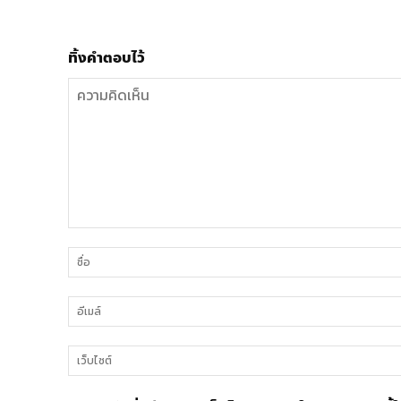
ทิ้งคำตอบไว้
ความ
คิด
เห็น