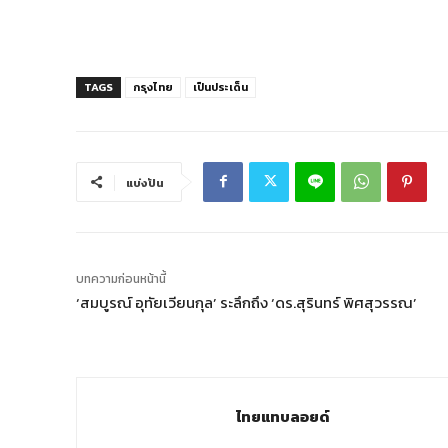
TAGS
กรุงไทย
เป็นประเด็น
แบ่งปัน
บทความก่อนหน้านี้
‘สมบูรณ์ อุทัยเวียนกุล’ ระลึกถึง ‘ดร.สุรินทร์ พิศสุวรรณ’
ไทยแทบลอยด์