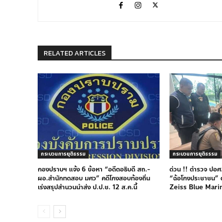
RELATED ARTICLES
กระบวนการยุติธรรม
กระบวนการยุติธรรม
กองปราบฯ แจ้ง 6 ข้อหา “อดีตอธิบดี สถ.-
ด่วน !! ตำรวจ ปอศ
ผอ.สำนักทดสอบ มศว” คดีโกงสอบท้องถิ่น
“ฉ้อโกงประชาชน” ต
เร่งสรุปสำนวนนำส่ง ป.ป.ช. 12 ส.ค.นี้
Zeiss Blue Mari