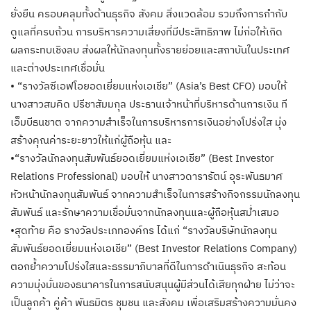
ยั่งยืน ครอบคลุมทั้งด้านธุรกิจ สังคม สิ่งแวดล้อม รวมถึงการกำกับ
ดูแลที่ครบถ้วน การบริหารความเสี่ยงที่มีประสิทธิภาพ ไม่ก่อให้เกิด
ผลกระทบเชิงลบ ส่งผลให้นักลงทุนทั้งรายย่อยและสถาบันในประเทศ
และต่างประเทศเชื่อมั่น
• “รางวัลซีเอฟโอยอดเยี่ยมแห่งเอเชีย” (Asia’s Best CFO) มอบให้
นางสาวสมคิด ปรีชาสัมมกุล ประธานเจ้าหน้าที่บริหารด้านการเงิน ที
เอ็มบีธนชาต จากความสำเร็จในการบริหารการเงินอย่างโปร่งใส มุ่ง
สร้างคุณค่าระยะยาวให้แก่ผู้ถือหุ้น และ
•“รางวัลนักลงทุนสัมพันธ์ยอดเยี่ยมแห่งเอเชีย” (Best Investor
Relations Professional) มอบให้ นางสาวดารารัตน์ อุระพันธมาศ
หัวหน้านักลงทุนสัมพันธ์ จากความสำเร็จในการสร้างกิจกรรมนักลงทุน
สัมพันธ์ และรักษาความเชื่อมั่นจากนักลงทุนและผู้ถือหุ้นสม่ำเสมอ
•สุดท้าย คือ รางวัลประเภทองค์กร ได้แก่ “รางวัลบริษัทนักลงทุน
สัมพันธ์ยอดเยี่ยมแห่งเอเชีย” (Best Investor Relations Company)
ตอกย้ำความโปร่งใสและธรรมาภิบาลที่ดีในการดำเนินธุรกิจ สะท้อน
ความมุ่งมั่นของธนาคารในการสนับสนุนผู้มีส่วนได้เสียทุกฝ่าย ไม่ว่าจะ
เป็นลูกค้า คู่ค้า พันธมิตร ชุมชน และสังคม เพื่อเสริมสร้างความมั่นคง