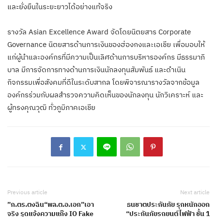
และยั่งยืนในระยะยาวได้อย่างแท้จริง
รางวัล Asian Excellence Award จัดโดยนิตยสาร Corporate
Governance นิตยสารด้านการเงินของฮ่องกงและเอเชีย เพื่อมอบให้
แก่ผู้นำและองค์กรที่มีความเป็นเลิศด้านการบริหารองค์กร มีธรรมาภิ
บาล มีการจัดการทางด้านการเงินนักลงทุนสัมพันธ์ และดำเนิน
กิจกรรมเพื่อสังคมที่ดีในระดับสากล โดยพิจารณารางวัลจากข้อมูล
องค์กรร่วมกับผลสำรวจความคิดเห็นของนักลงทุน นักวิเคราะห์ และ
ผู้ทรงคุณวุฒิ ทั่วภูมิภาคเอเชีย
Previous article
Next article
”ก.ตร.ตงฉิน“พล.ต.อ.เอก”เอา
ธนชาตประกันภัย รุกหนักออก
จริง รุดแจ้งความแก๊ง IO Fake
“ประกันภัยรถยนต์ไฟฟ้า ชั้น 1