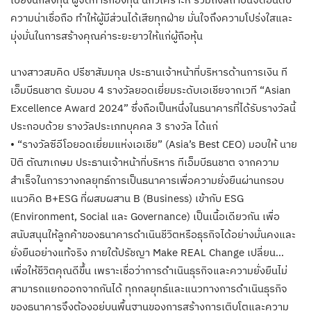
ความน่าเชื่อถือ ทำให้ผู้มีส่วนได้เสียทุกฝ่าย มั่นใจถึงความโปร่งใสและ
มุ่งมั่นในการสร้างคุณค่าระยะยาวให้แก่ผู้ถือหุ้น
นางสาวสมคิด ปรีชาสัมมกุล ประธานเจ้าหน้าที่บริหารด้านการเงิน ที
เอ็มบีธนชาต รับมอบ 4 รางวัลยอดเยี่ยมระดับเอเชียจากเวที “Asian
Excellence Award 2024” ซึ่งถือเป็นหนึ่งในธนาคารที่ได้รับรางวัลนี้
ประกอบด้วย รางวัลประเภทบุคคล 3 รางวัล ได้แก่
• “รางวัลซีอีโอยอดเยี่ยมแห่งเอเชีย” (Asia’s Best CEO) มอบให้ นาย
ปิติ ตัณฑเกษม ประธานเจ้าหน้าที่บริหาร ทีเอ็มบีธนชาต จากความ
สำเร็จในการวางกลยุทธ์การเป็นธนาคารเพื่อความยั่งยืนผ่านกรอบ
แนวคิด B+ESG ที่ผสมผสาน B (Business) เข้ากับ ESG
(Environment, Social และ Governance) เป็นเนื้อเดียวกัน เพื่อ
สนับสนุนให้ลูกค้าของธนาคารดำเนินชีวิตหรือธุรกิจได้อย่างมั่นคงและ
ยั่งยืนอย่างแท้จริง ภายใต้ปรัชญา Make REAL Change เปลี่ยน…
เพื่อให้ชีวิตคุณดีขึ้น เพราะเชื่อว่าการดำเนินธุรกิจและความยั่งยืนไม่
สามารถแยกออกจากกันได้ ทุกกลยุทธ์และแนวทางการดำเนินธุรกิจ
ของธนาคารจึงต้องอยู่บนพื้นฐานของการสร้างการเติบโตและความ