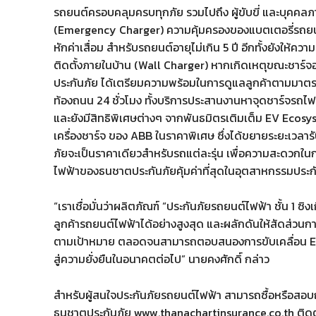
รถยนต์ครอบคลุมครบทุกภัย รวมไปถึง ผู้ขับขี่ และบุคคลภา
(Emergency Charger) ความคุ้มครองของแบตเตอรี่รถยนต
หักค่าเสื่อม สำหรับรถยนต์อายุไม่เกิน 5 ปี อีกทั้งยังให้
ติดตั้งภายในบ้าน (Wall Charger) หากเกิดเหตุขณะชาร์จอ
ประกันภัย ได้เตรียมความพร้อมในการดูแลลูกค้าตามมาตรฐา
ท้องถนน 24 ชั่วโมง ทั้งบริการประสานงานหาจุดชาร์จรถไฟฟ
และยังมีสิทธิพิเศษต่างๆ จากพันธมิตรเติมเต็ม EV Ecosys
เครื่องชาร์จ ของ ABB ในราคาพิเศษ ซึ่งได้ขยายระยะเวลารับป
ภัยจะเป็นราคาเดียวสำหรับรถแต่ละรุ่น เพื่อความสะดวกใน
ไฟฟ้าของธนชาตประกันภัยคุ้มค่าที่สุดในอุตสาหกรรมประก
“เราเชื่อมั่นว่าผลิตภัณฑ์ “ประกันภัยรถยนต์ไฟฟ้า ชั้น 1
ลูกค้ารถยนต์ไฟฟ้าได้อย่างสูงสุด และผลักดันให้สัดส่ว
ตามเป้าหมาย ตลอดจนสามารถตอบสนองการขับเคลื่อน Ecos
สู่ความยั่งยืนในอนาคตต่อไป” นายคงศักดิ์ กล่าว
สำหรับผู้สนใจประกันภัยรถยนต์ไฟฟ้า สามารถซื้อหรือสอบถา
ธนชาตประกันภัย www.thanachartinsurance.co.th ติดต่อ