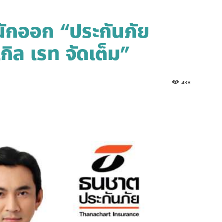
นักออก “ประกันภัย
เกิล เรท จัดเต็ม”
438