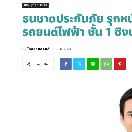
เศรษฐกิจ-การเงิน
ธนชาตประกันภัย รุกห
รถยนต์ไฟฟ้า ชั้น 1 ซิง
By
ไทยแทบลอยด์
18 มิ.ย. 2024
แบ่งปัน