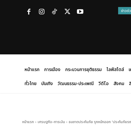
ข่าวด่
หน้าแรก
การเมือง
กระบวนการยุติธรรม
ไลฟ์สไตล์
เ
ทั่วไทย
บันเทิง
วัฒนธรรม-ประเพณี
วีดีโอ
สังคม
ส
หน้าแรก
เศรษฐกิจ-การเงิน
ธนชาตประกันภัย รุกหนักออก “ประกันภัยรถยนต