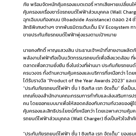
ภัย พร้อมจัดหนักคุ้มครองแบตเตอรี่ หากเสียหายเปลี่ยนให้
คุ้มครองเครื่องชาร์จรถยนต์ไฟฟ้าส่วนบุคคล (Wall Charge
ฉุกเฉินบนท้องถนน (Roadside Assistance) ตลอด 24 ชั่
สิทธิพิเศษต่างๆ จากพันธมิตรเติมเต็ม EV Ecosystem การ
ขายประกันภัยรถยนต์ไฟฟ้าพุ่งแรงตามเป้าหมาย
นายคงศักดิ์ หาญแสวงสิน ประธานเจ้าหน้าที่สายงานผลิตภ
พลังงานไฟฟ้าถือเป็นนวัตกรรมรถยนต์เพื่อสิ่งแวดล้อม ที่
ตลาดเพื่อความยั่งยืน ซึ่งในช่วงที่ผ่านมา ประกันภัยรถย
ครบวงจร ทั้งด้านความคุ้มครองและบริการที่เหนือกว่า โ
ได้รับรางวัล “Product of the Year Awards 2023” และเพื
“ประกันภัยรถยนต์ไฟฟ้า ชั้น 1 ซิงเกิล เรท จัดเต็ม” ซึ่ง
เกณฑ์ของสำนักงานคณะกรรมการกำกับและส่งเสริมการประกอบธ
คน โดยออกแบบมาเพื่อให้สอดคล้องกับความกังวลของผู้ใช้
คุ้มครองและสิทธิประโยชน์ที่เหนือกว่า โดยเฉพาะความคุ้
รถยนต์ไฟฟ้าส่วนบุคคล (Wall Charger) ซึ่งเป็นหัวใจส
“ประกันภัยรถยนต์ไฟฟ้า ชั้น 1 ซิงเกิล เรท จัดเต็ม” ขอ