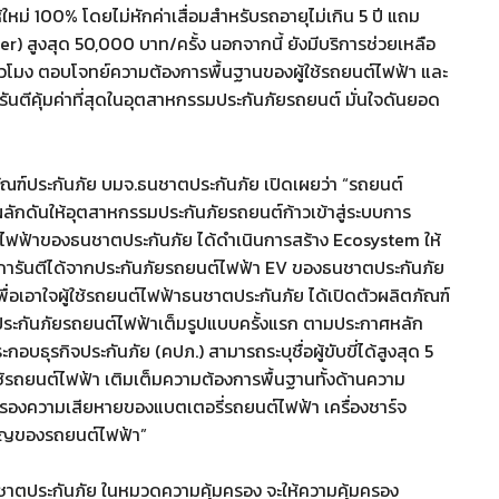
ใหม่ 100% โดยไม่หักค่าเสื่อมสำหรับรถอายุไม่เกิน 5 ปี แถม
r) สูงสุด 50,000 บาท/ครั้ง นอกจากนี้ ยังมีบริการช่วยเหลือ
วโมง ตอบโจทย์ความต้องการพื้นฐานของผู้ใช้รถยนต์ไฟฟ้า และ
ันตีคุ้มค่าที่สุดในอุตสาหกรรมประกันภัยรถยนต์ มั่นใจดันยอด
ัณฑ์ประกันภัย บมจ.ธนชาตประกันภัย เปิดเผยว่า “รถยนต์
ผลักดันให้อุตสาหกรรมประกันภัยรถยนต์ก้าวเข้าสู่ระบบการ
นต์ไฟฟ้าของธนชาตประกันภัย ได้ดำเนินการสร้าง Ecosystem ให้
ดยการันตีได้จากประกันภัยรถยนต์ไฟฟ้า EV ของธนชาตประกันภัย
่อเอาใจผู้ใช้รถยนต์ไฟฟ้าธนชาตประกันภัย ได้เปิดตัวผลิตภัณฑ์
เป็นประกันภัยรถยนต์ไฟฟ้าเต็มรูปแบบครั้งแรก ตามประกาศหลัก
ุรกิจประกันภัย (คปภ.) สามารถระบุชื่อผู้ขับขี่ได้สูงสุด 5
รถยนต์ไฟฟ้า เติมเต็มความต้องการพื้นฐานทั้งด้านความ
มครองความเสียหายของแบตเตอรี่รถยนต์ไฟฟ้า เครื่องชาร์จ
ำคัญของรถยนต์ไฟฟ้า”
งธนชาตประกันภัย ในหมวดความคุ้มครอง จะให้ความคุ้มครอง