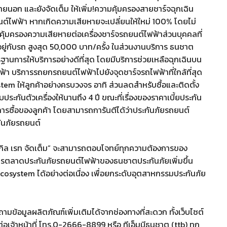
ยนอก และยังจัดเต็ม ให้เพิ่ม!ความคุ้มครองสายชาร์จฉุกเฉิน
์ไฟฟ้า หากเกิดความเสียหายจะเปลี่ยนให้ใหม่ 100% โดยไม่
ความคุ้มครองความเสียหายต่อเครื่องชาร์จรถยนต์ไฟฟ้าส่วนบุคคลที่
ยู่กับรถ สูงสุด 50,000 บาท/ครั้ง ในส่วนงานบริการ ธนชาต
นการให้บริการอย่างดีที่สุด โดยมีบริการช่วยเหลือฉุกเฉินบน
้า บริการรถยกรถยนต์ไฟฟ้าไปยังจุดชาร์จรถไฟฟ้าที่ใกล้ที่สุด
tem ให้ลูกค้าอย่างครบวงจร อาทิ ส่วนลดสำหรับซื้อและติดตั้ง
ระกันตัวเครื่องให้นานถึง 4 ปี ขณะที่เรื่องของราคาเบี้ยประกัน
การซื้อของลูกค้า โดยสามารถการันตีได้ว่าประกันภัยรถยนต์
ันภัยรถยนต์
 ซิงเกิล เรท จัดเต็ม” จะสามารถตอบโจทย์ทุกความต้องการของ
นการตลาดประกันภัยรถยนต์ไฟฟ้าของธนชาตประกันภัยเพิ่มขึ้น
ystem ได้อย่างต่อเนื่อง เพื่อยกระดับอุตสาหกรรมประกันภัย
มข้อมูลผลิตภัณฑ์เพิ่มเติมได้จากช่องทางที่สะดวก ทั้งเว็บไซต์
เจ้าหน้าที่ โทร.0-2666-8899 หรือ ทีเอ็มบีธนชาต (ttb) ทุก