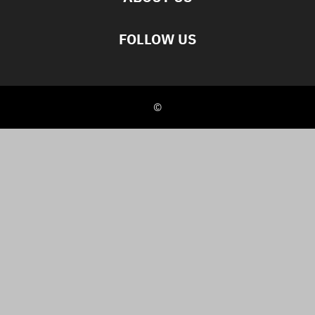
FOLLOW US
©