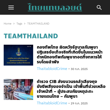
Home
Tags
TEAMTHAILAND
TEAMTHAILAND
กองทัพไทย ผิดหวังรัฐบาลกัมพูชา
ปฏิเสธข้อเท็จจริงที่เกิดขึ้นในแนวหน้า
ตำหนิกองทัพกัมพูชาทอดทิ้งทหารให้
รบโดยลำพัง
ThaitabloidCrime
-
30 ก.ค. 2025
ตำรวจ CIB ส่งขบวนรถลำเลียงถุง
ยังชีพสิ่งของจำเป็น เข้าพื้นที่ช่วยเหลือ
เจ้าหน้าที่ – ผู้ประสบภัยเหตุปะทะ
ชายแดนไทย – กัมพูชา
ThaitabloidCrime
-
29 ก.ค. 2025