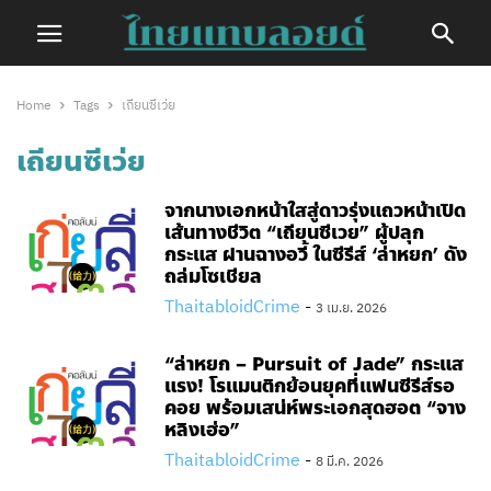
Home
Tags
เถียนซีเว่ย
เถียนซีเว่ย
จากนางเอกหน้าใสสู่ดาวรุ่งแถวหน้าเปิด
เส้นทางชีวิต “เถียนซีเวย” ผู้ปลุก
กระแส ฝานฉางอวี้ ในซีรีส์ ‘ล่าหยก’​ ดัง
ถล่มโซเชียล
ThaitabloidCrime
-
3 เม.ย. 2026
“ล่าหยก – Pursuit of Jade” กระแส
แรง! โรแมนติกย้อนยุคที่แฟนซีรีส์รอ
คอย พร้อมเสน่ห์พระเอกสุดฮอต “จาง
หลิงเฮ่อ”
ThaitabloidCrime
-
8 มี.ค. 2026