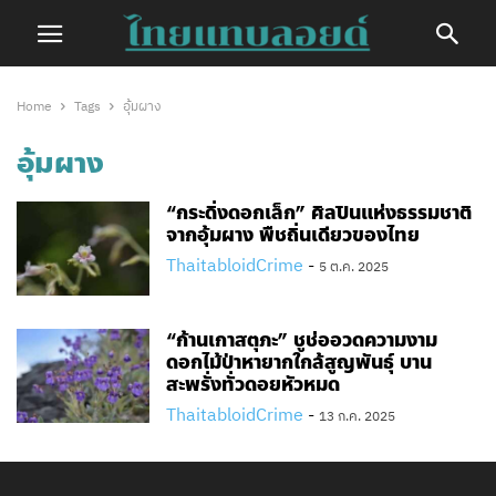
Home
Tags
อุ้มผาง
อุ้มผาง
“กระดิ่งดอกเล็ก” ศิลปินแห่งธรรมชาติ
จากอุ้มผาง พืชถิ่นเดียวของไทย
ThaitabloidCrime
-
5 ต.ค. 2025
“ก้านเกาสตุภะ” ชูช่ออวดความงาม
ดอกไม้ป่าหายากใกล้สูญพันธุ์ บาน
สะพรั่งทั่วดอยหัวหมด
ThaitabloidCrime
-
13 ก.ค. 2025