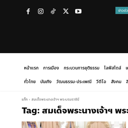
ข่าวด่
หน้าแรก
การเมือง
กระบวนการยุติธรรม
ไลฟ์สไตล์
เ
ทั่วไทย
บันเทิง
วัฒนธรรม-ประเพณี
วีดีโอ
สังคม
ส
แท็ก
สมเด็จพระนางเจ้าฯ พระบรมราชินี
Tag:
สมเด็จพระนางเจ้าฯ พระ