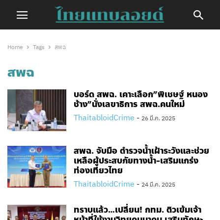
Home
Tags
สพฉ
สพฉ
บอร์ด สพฉ. เคาะเลือก”พิเชษฐ์ หนอง
ช้าง”นั่งเลขาธิการ สพฉ.คนใหม่
ThaitabloidCrime
-
26 มี.ค. 2025
สพฉ. จับมือ ตำรวจน้ำเฝ้าระวังและช่วย
เหลือผู้ประสบภัยทางน้ำ-เสริมแกร่ง
ท่องเที่ยวไทย
ThaitabloidCrime
-
24 มี.ค. 2025
ทราบแล้ว…เปลี่ยน! กทม. ติวเข้มเจ้า
หน้าที่ใช้งานวิทยุคมนาคม เสริมทักษะ