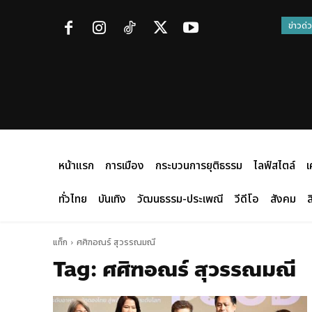
ข่าวด่
หน้าแรก
การเมือง
กระบวนการยุติธรรม
ไลฟ์สไตล์
เ
ทั่วไทย
บันเทิง
วัฒนธรรม-ประเพณี
วีดีโอ
สังคม
ส
แท็ก
ศศิฑอณร์ สุวรรณมณี
Tag:
ศศิฑอณร์ สุวรรณมณี