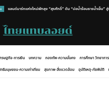
แลนด์มาร์กแห่งใหม่พัทลุง “สุรศักดิ์” ดัน “บ่อน้ำร้อนธารน้ำเย็น” สู
วน
ศรษฐกิจ-การเงิน
บทความ
กองทัพ-ความมั่นคง
การศึกษา วิทยาการ
ิทธิมนุษยชน-ความเท่าเทียม
สุขภาพ-สิ่งแวดล้อม
อุบัติเหตุ-ภัยพิบัติ