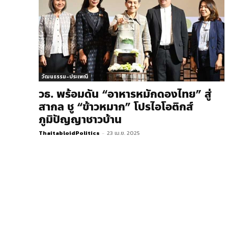
วัฒนธรรม-ประเพณี
วธ. พร้อมดัน “อาหารหมักดองไทย” สู่
สากล ชู “ข้าวหมาก” โปรไอโอติกส์
ภูมิปัญญาชาวบ้าน
ThaitabloidPolitics
-
23 เม.ย. 2025