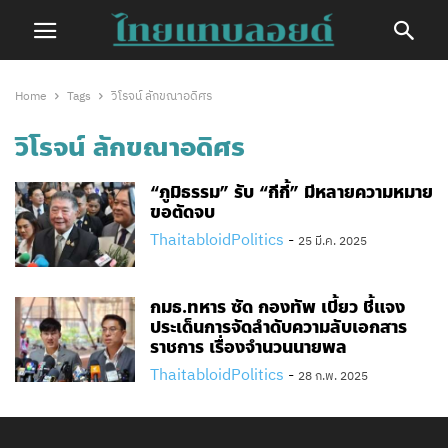
Home
Tags
วิโรจน์ ลักขณาอดิศร
วิโรจน์ ลักขณาอดิศร
“ภูมิธรรม” รับ “กีกี้” มีหลายความหมาย
ขอตัดจบ
ThaitabloidPolitics
-
25 มี.ค. 2025
กมธ.ทหาร ซัด กองทัพ เบี้ยว ชี้แจง
ประเด็นการจัดลำดับความลับเอกสาร
ราชการ เรื่องจำนวนนายพล
ThaitabloidPolitics
-
28 ก.พ. 2025