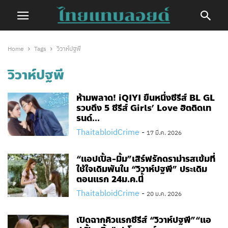
Home
Tags
วิวาห์ปฐพี
วิวาห์ปฐพี
ห้ามพลาด! iQIYI ยืนหนึ่งซีรีส์ BL GL
รวบตึง 5 ซีรีส์ Girls’ Love ฮิตติดเท
รนด์...
ThaitabloidCrime
-
17 มี.ค. 2026
“แอปเปิ้ล-มิ้ม”เสิร์ฟรักดราม่ารสเข้มที่
ใช้ใจเดิมพันใน “วิวาห์ปฐพี” ประเดิม
ตอนแรก​ 24​ม.ค.นี้
ThaitabloidCrime
-
20 ม.ค. 2026
เปิดฉากคิวแรกซีรีส์ “วิวาห์ปฐพี”“แอ