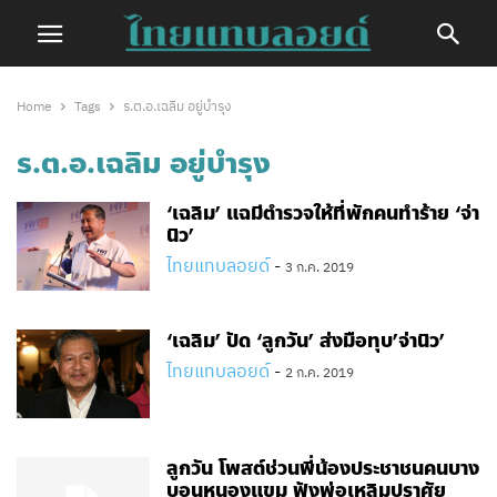
Home
Tags
ร.ต.อ.เฉลิม อยู่บำรุง
ร.ต.อ.เฉลิม อยู่บำรุง
‘เฉลิม’ แฉมีตำรวจให้ที่พักคนทำร้าย ‘จ่า
นิว’
ไทยแทบลอยด์
-
3 ก.ค. 2019
‘เฉลิม’ ปัด ‘ลูกวัน’ ส่งมือทุบ’จ่านิว’
ไทยแทบลอยด์
-
2 ก.ค. 2019
ลูกวัน โพสต์ช่วนพี่น้องประชาชนคนบาง
บอนหนองแขม ฟังพ่อเหลิมปราศัย