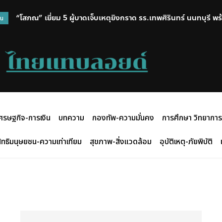
“โสภณ” เยี่ยม 5 ผู้บาดเจ็บเหตุยิงกราด รร.เทพศิรินทร์ นนทบุรี พร
วน
ศรษฐกิจ-การเงิน
บทความ
กองทัพ-ความมั่นคง
การศึกษา วิทยาการ
ิทธิมนุษยชน-ความเท่าเทียม
สุขภาพ-สิ่งแวดล้อม
อุบัติเหตุ-ภัยพิบัติ