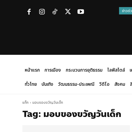
ข่าวด่
หน้าแรก
การเมือง
กระบวนการยุติธรรม
ไลฟ์สไตล์
เ
ทั่วไทย
บันเทิง
วัฒนธรรม-ประเพณี
วีดีโอ
สังคม
ส
แท็ก
มอบของขวัญวันเด็ก
Tag:
มอบของขวัญวันเด็ก