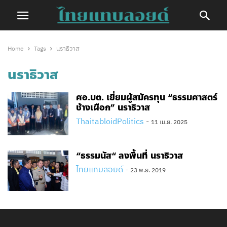
Home
Tags
นราธิวาส
นราธิวาส
ศอ.บต. เยี่ยมผู้สมัครทุน “ธรรมศาสตร์
ช้างเผือก” นราธิวาส
ThaitabloidPolitics
-
11 เม.ย. 2025
“ธรรมนัส“ ลงพื้นที่ นราธิวาส
ไทยแทบลอยด์
-
23 พ.ย. 2019