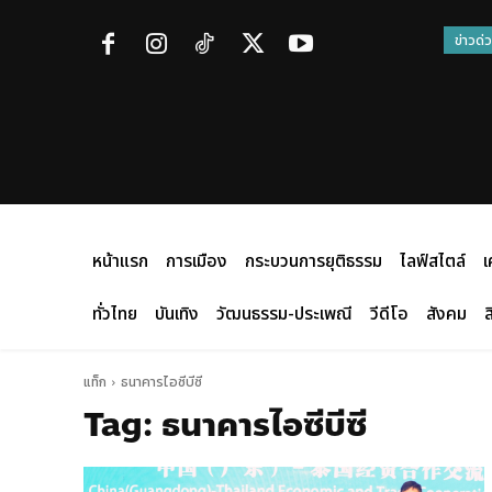
ข่าวด่
หน้าแรก
การเมือง
กระบวนการยุติธรรม
ไลฟ์สไตล์
เ
ทั่วไทย
บันเทิง
วัฒนธรรม-ประเพณี
วีดีโอ
สังคม
ส
แท็ก
ธนาคารไอซีบีซี
Tag:
ธนาคารไอซีบีซี