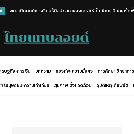
พม. เปิดศูนย์การเรียนรู้ศิลปะ สถานสงเคราะห์เด็กปัตตานี มุ่งสร้าง
วน
สร้างสรรค์กิจกรรมศิลปะ
ศรษฐกิจ-การเงิน
บทความ
กองทัพ-ความมั่นคง
การศึกษา วิทยาการ
ิทธิมนุษยชน-ความเท่าเทียม
สุขภาพ-สิ่งแวดล้อม
อุบัติเหตุ-ภัยพิบัติ