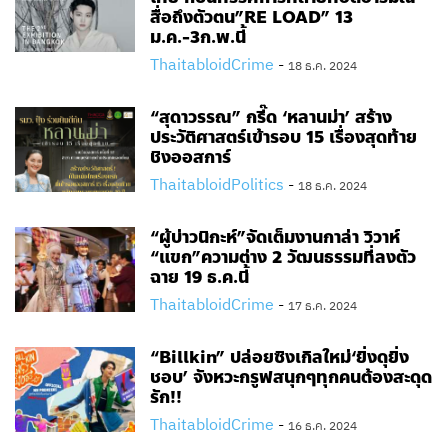
สื่อถึงตัวตน”RE LOAD” 13
ม.ค.-3ก.พ.นี้
ThaitabloidCrime
-
18 ธ.ค. 2024
“สุดาวรรณ” กรี๊ด ‘หลานม่า’ สร้าง
ประวัติศาสตร์เข้ารอบ 15 เรื่องสุดท้าย
ชิงออสการ์
ThaitabloidPolitics
-
18 ธ.ค. 2024
“ผู้บ่าวนิกะห์”จัดเต็มงานกาล่า วิวาห์
“แขก”ความต่าง 2 วัฒนธรรมที่ลงตัว
ฉาย 19 ธ.ค.นี้
ThaitabloidCrime
-
17 ธ.ค. 2024
“Billkin” ปล่อยซิงเกิลใหม่‘ยิ่งดุยิ่ง
ชอบ’ จังหวะกรูฟสนุกๆทุกคนต้องสะดุด
รัก!!
ThaitabloidCrime
-
16 ธ.ค. 2024