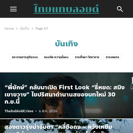
Home
บันเทิง
Page 67
บันเทิง
กระบวนการยุติธรรม
กองทัพ-ความมั่นคง
การศึกษา วิทยาการ
การเกษตร
การเมือง
กีฬา
ความสัมพันธ์ระหว่างประเทศ
ทั่วไทย
บทความ
บันเทิง
วัฒนธรรม-ประเพณี
วีดีโอ
สังคม
สิทธิมนุษยชน-ความเท่าเทียม
สุขภาพ-สิ่งแวดล้อม
อุบัติเหตุ-ภัยพิบัติ
เด็กและเยาวชน
เฟคนิวส์
“พี่ยักษ์” กลับมาเปิด First Look “ธี่หยด: สมิง
เศรษฐกิจ-การเงิน
ไลฟ์สไตล์
เขาขวาง” ไขปริศนาตำนานสยองบทใหม่ 30
ก.ย.นี้
ThaitabloidCrime
-
6 ส.ค. 2026
สองดาวรุ่งน่าจับตา “หลี่ซือถง – หวังเหยีย