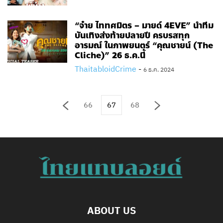
“จ๋าย ไททศมิตร – มายด์ 4EVE” นำทีม
บันเทิงส่งท้ายปลายปี ครบรสทุก
อารมณ์ ในภาพยนตร์ “คุณชายน์ (The
Cliche)” 26 ธ.ค.นี้
ThaitabloidCrime
-
6 ธ.ค. 2024
66
67
68
ABOUT US