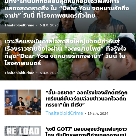
นทง”ผ่านบททดสอบสุดหินก่อนโชว์พลังการ
แสดงสุดตราตรึง ใน “Dear You จดหมายรักถึง
อาม่า” วันนี้ ที่โรงภาพยนตร์ทั่วไทย
ThaitabloidCrime
-
6 ส.ค. 2026
เจาะลึกแรงบันดาลใจสุดยิ่งใหญ่ของผู้กำกับสู่
เรื่องราวซาบซึ้งใจผ่าน “จดหมายโพย” ที่จริงใจ
ที่สุด“Dear You จดหมายรักถึงอาม่า” วันนี้ ใน
โรงภาพยนตร์
ThaitabloidCrime
-
6 ส.ค. 2026
“อั้ม-อธิชาติ” ออกโรงป้องศักดิ์ศรีถูก
เกรียนคีย์บอร์ดปล่อยข่าวนอกใจอดีต
ภรรยา”นัท มีเรีย”
ThaitabloidCrime
-
19 ธ.ค. 2024
‘เจบี GOT7’ มอบของขวัญแฟนๆชาว
ไทย กับนิทรรศการที่ถ่ายทอดอารมณ์