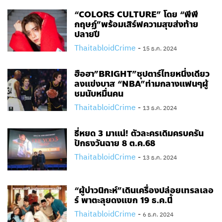
“COLORS CULTURE” โดย “พีพี
กฤษฏ์”พร้อมเสิร์ฟความสุขส่งท้าย
ปลายปี
ThaitabloidCrime
-
15 ธ.ค. 2024
ฮือฮา”BRIGHT”ซุปตาร์ไทยหนึ่งเดียว
ลงแข่งบาส “NBA”ท่ามกลางแฟนๆผู้
ชมนับหมื่นคน
ThaitabloidCrime
-
13 ธ.ค. 2024
ธี่หยด 3 มาแน่! ตัวละครเดิมครบครัน
ปักธงวันฉาย 8 ต.ค.68
ThaitabloidCrime
-
13 ธ.ค. 2024
“ผู้บ่าวนิกะห์”เดินเครื่องปล่อยเทรลเลอ
ร์ พาตะลุยดงแขก 19 ธ.ค.นี้
ThaitabloidCrime
-
6 ธ.ค. 2024