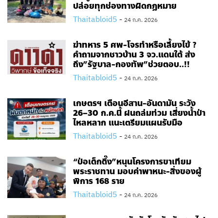
ปล่อยทุกช่องทางผิดกฎหมาย
Thaitabloid5
-
24 ก.ค. 2026
ฆ่าทหาร 5 ศพ-โจรทำหรือเลี้ยงไข้ ?
คำถามจากชาวบ้าน 3 จว.แดนใต้ ส่ง
ถึง”รัฐบาล-กองทัพ”ช่วยตอบ..!!
Thaitabloid5
-
24 ก.ค. 2026
เกษตรฯ เตือนอีสาน-อันดามัน ระวัง
26–30 ก.ค.นี้ ฝนถล่มท่วม เสี่ยงน้ำป่า
ไหลหลาก แนะเตรียมแผนรับมือ
Thaitabloid5
-
24 ก.ค. 2026
“ป่อเต็กตึ๊ง”หนุนโครงการขาเทียม
พระราชทาน มอบค่าพาหนะ-สิ่งของผู้
พิการ 168 ราย
Thaitabloid5
-
24 ก.ค. 2026