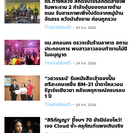
ตร.ทางหลวง สกัดจับโจรลักตัดสายไฟ
ริมพระราม 2 กำลังอุ้มของกลางข้าม
ถนน รับสารภาพเพิ่งไปตัดจากหมู่บ้าน
จัดสรร หวังนำส่งขาย ก่อนถูกรวบ
Thaitabloid5
-
24 ก.ค. 2026
ตม.สกลนคร ตรวจเข้มร้านอาหาร สถาน
ประกอบการ พบสาวลาวลอบทำงานไม่มี
ใบอนุญาต
Thaitabloid5
-
24 ก.ค. 2026
“วสวรรธน์’ รับหนังสือเจ้าของปั๊ม
ศรีสะเกษเหยื่อ BM-21 น้ำตาไหลวอน
รัฐเร่งเยียวยา หลังเหตุการณ์ครบรอบ
1 ปี
Thaitabloid5
-
24 ก.ค. 2026
“ศิริกัญญา’ ชี้งบฯ 70 ยังมีช่องโหว่!
เจอ Cloud ซ้ำ-ครุภัณฑ์แพงเกินจริง