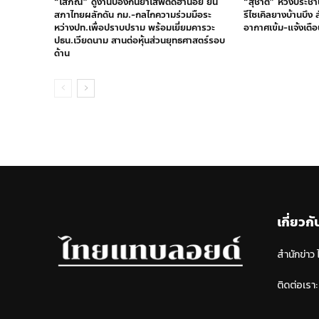
“โสภณ” ดูงานป้องกันยาเสพติดฮานอย ยัน
“สุชาติ” ห่วงประชา
สภาไทยผลักดัน กม.-กลไกความร่วมมือระ
รีไซเคิลยางบ้านบึง
หว่างปท.เพื่อปราบปราม พร้อมเยี่ยมคารวะ
อากาศเข้ม-แจ้งเตือ
ปธน.เวียดนาม สานต่อหุ้นส่วนยุทธศาสตร์รอบ
ด้าน
เกี่ยวกั
สำนักข่าว
ติดต่อเรา