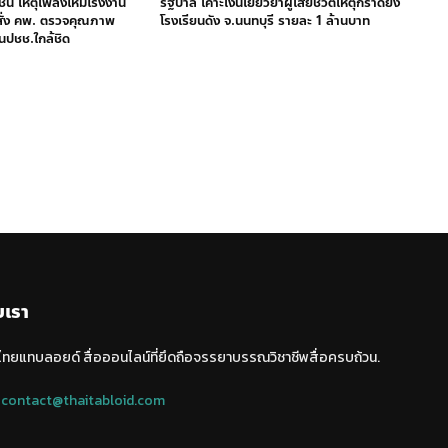
ชน เหตุเพลิงไหม้โรงงาน
รัฐบาล เคาะเงินเยียวยาผู้เสียชีวิตเหตุกราดยิง
 สั่ง คพ. ตรวจคุณภาพ
โรงเรียนดัง จ.นนทบุรี รายละ 1 ล้านบาท
นปชช.ใกล้ชิด
บเรา
 ไทยแทบลอยด์ สื่อออนไลน์ที่ยึดถือจรรยาบรรณวิชาชีพสื่อครบถ้วน.
:
contact@thaitabloid.com