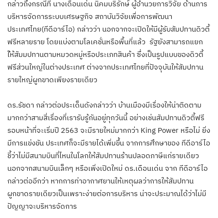
กล่าวถึงกรณีที่ นางเดือนเด่น นิคมบริรักษ์ ผู้อำนวยการวิจัย ด้านการ
บริหารจัดการระบบเศรษฐกิจ สถาบันวิจัยเพื่อการพัฒนา
ประเทศไทย(ทีดีอาร์ไอ) กล่าวว่า นอกจากจะเปิดให้มีผู้รับสัมปทานดิวตี้
ฟรีหลายราย โดยแบ่งตามโลเคชั่นหรือพื้นที่แล้ว รัฐยังสามารถแยก
ใ้ห้สัมมปทานตามหมวดหมู่หรือประเภทสินค้า ซึ่งเป็นรูปแบบของดิวตี้
ฟรีส่วนใหญ่ในต่างประเทศ ต่างจากประเทศไทยที่ปัจจุบันให้สัมปทาน
รายใหญ่ผูกขาดเพียงรายเดียว
ดร.รัชดา กล่าวต่อประเด็นดังกล่าวว่า บ้านเมืองมีเรื่องให้น่าติดตาม
มากกว่าสามสี่เรื่องที่เรารับรู้กันอยู่ทุกวันนี้ อย่างเช่นสัมปทานดิวตี้ฟรี
รอบหน้าที่จะเริ่มปี 2563 จะมีรายใหม่มากกว่า King Power หรือไม่ ยิ่ง
มีการแข่งขัน ประเทศก็จะมีรายได้เพิ่มขึ้น จากการศึกษาของ ทีดีอาร์ไอ
ชี้ว่าไม่มีสนามบินที่ไหนในโลกให้สัมปทานร้านปลอดภาษีแก่รายเดียว
นอกจากสนามบินเล็กๆ หรือเพิ่งเปิดใหม่ ดร.เดือนเด่น จาก ทีดีอาร์ไอ
กล่าวต่ออีกว่า หากการท่าอากาศยานให้เหตุผลว่าการให้สัมปทาน
ผูกขาดรายเดียวเป็นเพราะง่ายต่อการบริหาร น่าจะประมาณได้ว่าไม่มี
ปัญญาจะบริหารจัดการ