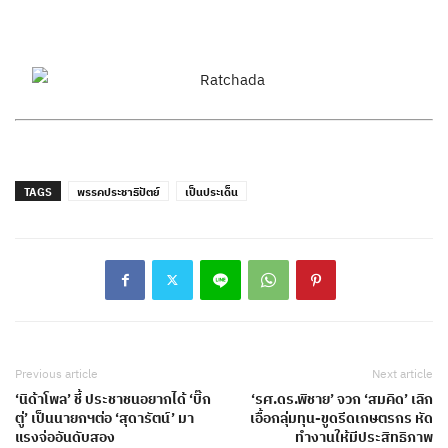
TAGS
พรรคประชาธิปัตย์
เป็นประเด็น
Previous article
Next article
‘นิด้าโพล’ ชี้ ประชาชนอยากได้ ‘บิ๊ก
‘รศ.ดร.พิชาย’ จวก ‘สมคิด’ เลิก
ตู่’ เป็นนายกฯต่อ ‘สุดารัตน์’ มา
เอื้อกลุ่มทุน-ขูดรีดเกษตรกร หัด
แรงจ่ออันดับสอง
ทำงานให้มีประสิทธิภาพ