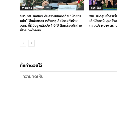
การเมือง
การเมือง
รมว.ทส. สั่งยกระดับความปลอดภัย “ห้วยขา
พม. เปิดศูนย์การเร
แข้ง” ปิดชั่วคราว หลังเหตุเสือโคร่งทำร้าย
เด็กปัตตานี มุ่งสร้
จนท. ชี้ฝีมือลูกเสือวัย 1.6 ปี ติดกล้องดักถ่าย
กลุ่มเปราะบาง สร้า
เฝ้าระวังใกล้ชิด
ทิ้งคำตอบไว้