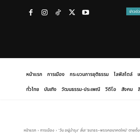
ข่าวด่
หน้าแรก
การเมือง
กระบวนการยุติธรรม
ไลฟ์สไตล์
เ
ทั่วไทย
บันเทิง
วัฒนธรรม-ประเพณี
วีดีโอ
สังคม
ส
หน้าแรก
การเมือง
'วัน อยู่บำรุง' ลั่น! 'ธนาธร-พรรคอนาคตใหม่' ตายตั้งแ