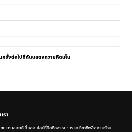
ชื่อ
อีเมล์
เว็บไซ
้ในครั้งต่อไปที่ฉันแสดงความคิดเห็น
บเรา
 ไทยแทบลอยด์ สื่อออนไลน์ที่ยึดถือจรรยาบรรณวิชาชีพสื่อครบถ้วน.