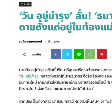
การเมือง
‘วัน อยู่บำรุง’ ลั่น!
ตายตั้งแต่อยู่ในท้องแม
By
ไทยแทบลอยด์
17 มี.ค. 2018
แบ่งปัน
นายวัน อยู่บำรุง อดีตที่ปรึกษารัฐมนตรีช่วยว่าการกระ
‘
วัน อยู่บำรุง
‘ กล่าวถึงกรณีที่นายธนาธร จึงรุ่งเรืองกิจ
อนาคตใหม่ เคยกล่าวให้สัมภาษณ์กับ นิตยสารออนไลน์ ‘GM 
ปัญหาใน 3 จังหวัดชายแดนภาคใต้แก้กันไม่จบ”
จากประเด็นดังกล่าว นายวัน กล่าวให้ความเห็นสั้นๆ ว่า “#ต