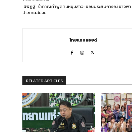
‘นิพิฏฐ์’ รำคาญคำพูดคนหนุ่มสาว-อ่อนประสบการณ์ อาจพา
ประเทศล่มจม
ไทยแทบลอยด์
RELATED ARTICLES