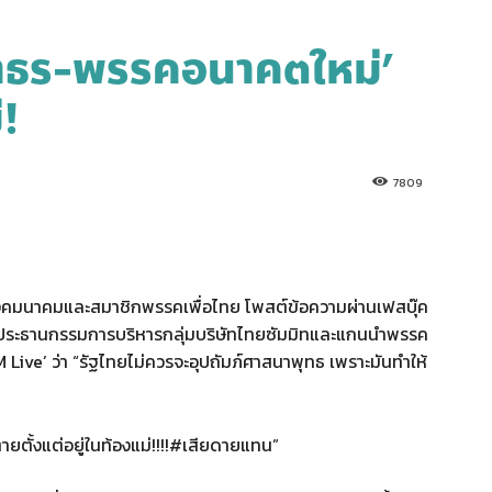
 ‘ธนาธร-พรรคอนาคตใหม่’
่!
7809
ทรวงคมนาคมและสมาชิกพรรคเพื่อไทย โพสต์ข้อความผ่านเฟสบุ๊ค
 รองประธานกรรมการบริหารกลุ่มบริษัทไทยซัมมิทและแกนนำพรรค
Live’ ว่า “รัฐไทยไม่ควรจะอุปถัมภ์ศาสนาพุทธ เพราะมันทำให้
ายตั้งแต่อยู่ในท้องแม่!!!!#เสียดายแทน”