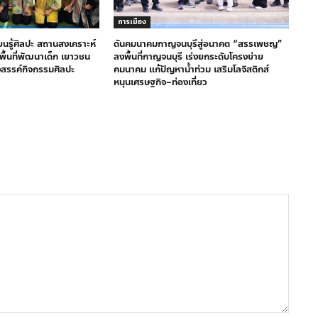
การเมือง
ียนรู้ศิลปะ สถานสงเคราะห์
ดันคมนาคมกาญจนบุรีสู่อนาคต “สรรเพชญ”
างพื้นที่พัฒนาเด็ก เยาวชน
ลงพื้นที่กาญจนบุรี เร่งยกระดับโครงข่าย
งสรรค์กิจกรรมศิลปะ
คมนาคม แก้ปัญหาน้ำท่วม เสริมโลจิสติกส์
หนุนเศรษฐกิจ–ท่องเที่ยว