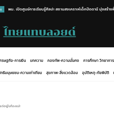
พม. เปิดศูนย์การเรียนรู้ศิลปะ สถานสงเคราะห์เด็กปัตตานี มุ่งสร้าง
วน
สร้างสรรค์กิจกรรมศิลปะ
ศรษฐกิจ-การเงิน
บทความ
กองทัพ-ความมั่นคง
การศึกษา วิทยาการ
ิทธิมนุษยชน-ความเท่าเทียม
สุขภาพ-สิ่งแวดล้อม
อุบัติเหตุ-ภัยพิบัติ
ต่อยู่ในท้องแม่!