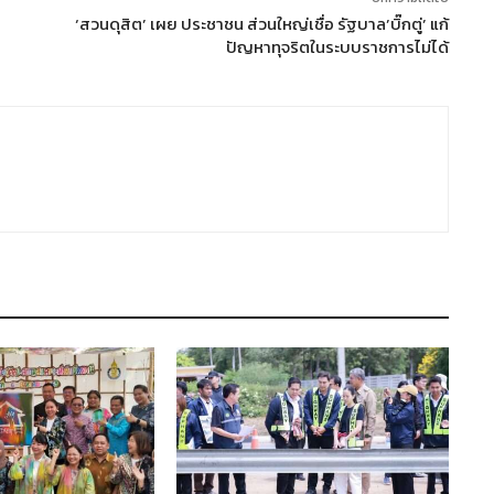
‘สวนดุสิต’ เผย ประชาชน ส่วนใหญ่เชื่อ รัฐบาล’บิ๊กตู่’ แก้
ปัญหาทุจริตในระบบราชการไม่ได้