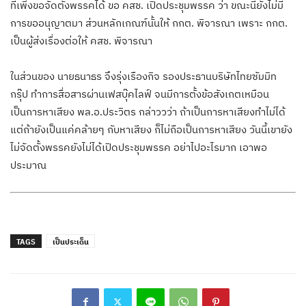
ที่เพิ่งขอจัดตั้งพรรคได้ ขอ คสช. เปิดประชุมพรรค ว่า ขณะนี้ยังไม่มี
การขออนุญาตมา ส่วนหลักเกณฑ์นั้นให้ กกต. พิจารณา เพราะ กกต.
เป็นผู้ส่งเรื่องต่อให้ คสช. พิจารณา
ในส่วนของ นายธนาธร จึงรุ่งเรืองกิจ รองประธานบริษัทไทยซัมมิท
กรุ๊ป ทำการสื่อสารผ่านเฟสบุ๊คไลฟ์ จนมีการตั้งข้อสังเกตเหมือน
เป็นการหาเสียง พล.อ.ประวิตร กล่าววว่า ถ้าเป็นการหาเสียงทำไม่ได้
แต่ถ้ายังเป็นแค่คล้ายๆ กับหาเสียง ก็ไม่ถือเป็นการหาเสียง วันนี้เขายัง
ไม่จัดตั้งพรรคยังไม่ได้เปิดประชุมพรรค อย่าไปอะไรมาก เอาพอ
ประมาณ
TAGS
เป็นประเด็น