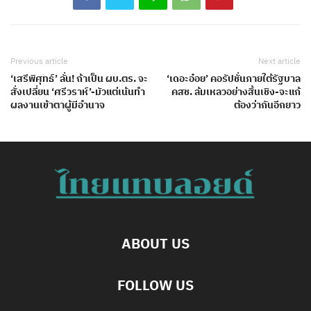
Previous article
Next article
‘เสรีพิศุทธ์’ ลั่น! ถ้าเป็น ผบ.ตร. จะ
‘เดอะอ๋อย’ คอรัปชั่นภายใต้รัฐบาล
สั่งเปลี่ยน ‘ศรีวราห์’-มัวแต่เน้นทำ
คสช. ล้มเหลวอย่างสิ้นเชิง-จะแก้
ผลงานเข้าตาผู้มีอำนาจ
ต้องว่ากันอีกยาว
ABOUT US
FOLLOW US