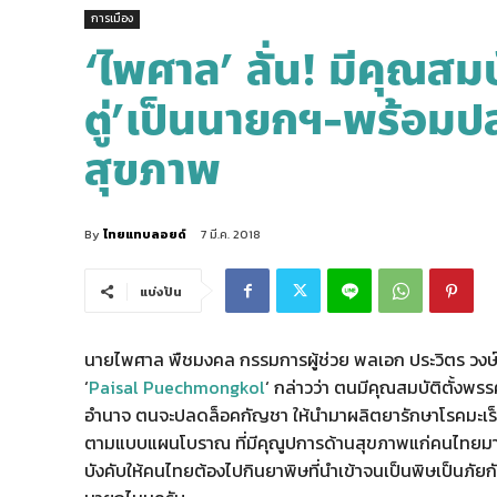
การเมือง
‘ไพศาล’ ลั่น! มีคุณสม
ตู่’เป็นนายกฯ-พร้อมป
สุขภาพ
By
ไทยแทบลอยด์
7 มี.ค. 2018
แบ่งปัน
นายไพศาล พืชมงคล กรรมการผู้ช่วย พลเอก ประวิตร วงษ์
‘
Paisal Puechmongkol
‘ กล่าวว่า ตนมีคุณสมบัติตั้งพ
อำนาจ ตนจะปลดล็อคกัญชา ให้นำมาผลิตยารักษาโรคมะเร็ง
ตามแบบแผนโบราณ ที่มีคุณูปการด้านสุขภาพแก่คนไทยมาช้
บังคับให้คนไทยต้องไปกินยาพิษที่นำเข้าจนเป็นพิษเป็นภัยกัน