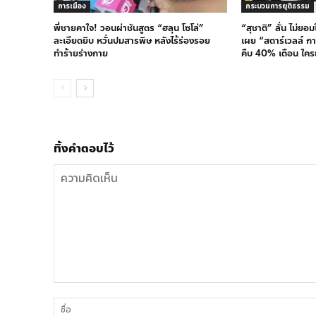
การเมือง
กระบวนการยุติธรรม
พี่ชายคาใจ! วอนผ่าชันสูตร “ฮลุน โซโล่”
“สุชาติ” ลั่น ไม่ยอ
ละเอียดยิบ หวั่นปมสารพิษ หลังไร้ร่องรอย
เผย “สตาร์เวลล์ กา
ทำร้ายร่างกาย
คืบ 40% เตือน ใครย
ทิ้งคำตอบไว้
ความ
คิด