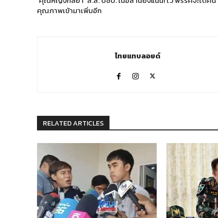
‘คุณหญิงกัลยา’ ส.ส. ปชป. ในอีสานยังแน่น! โว พรรคจะได้คน
คุณภาพเข้ามาเพิ่มอีก
ไทยแทบลอยด์
RELATED ARTICLES