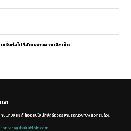
อีเมล์
เว็บไซ
้ในครั้งต่อไปที่ฉันแสดงความคิดเห็น
บเรา
 ไทยแทบลอยด์ สื่อออนไลน์ที่ยึดถือจรรยาบรรณวิชาชีพสื่อครบถ้วน.
:
contact@thaitabloid.com