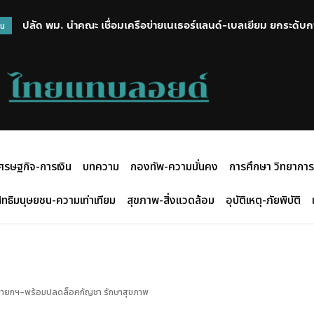
ปลัด พม. นำคณะ เชื่อมเครือข่ายเนเธอร์แลนด์-เบลเยียม ยกระดั
วน
ต่างแดน
ศรษฐกิจ-การเงิน
บทความ
กองทัพ-ความมั่นคง
การศึกษา วิทยาการ
ิทธิมนุษยชน-ความเท่าเทียม
สุขภาพ-สิ่งแวดล้อม
อุบัติเหตุ-ภัยพิบัติ
เป็นนายกฯ-พร้อมปลดล็อคกัญชา รักษาสุขภาพ