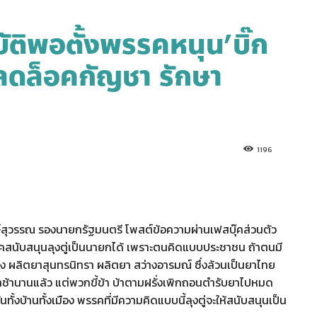
บัติพอตั้งพรรคหนุน’บิ๊ก
ลดล็อคกัญชา รักษา
1196
สุวรรณ รองนายกรัฐมนตรี โพสต์ข้อความผ่านเฟสบุ๊คส่วนตัว
รรคสนับสนุนลุงตู่เป็นนายกได้ เพราะตนคิดแบบประชาชน ถ้าตนมี
 ผลิตยาสุนทรนิทรา ผลิตยา สว่างอารมณ์ ซึ่งล้วนเป็นยาไทย
านานแล้ว แต่พวกขี้ข้า บ้าตามฝรั่งเพิกถอนตำรับยาไปหมด
ทั้งบ้านทั้งเมือง พรรคที่มีความคิดแบบนี้ลุงตู่จะให้สนับสนุนเป็น