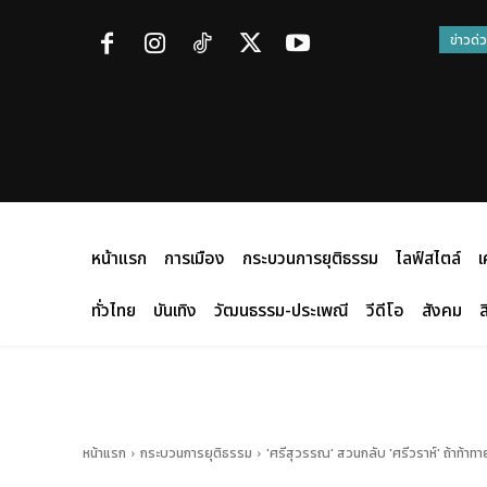
ข่าวด่
หน้าแรก
การเมือง
กระบวนการยุติธรรม
ไลฟ์สไตล์
เ
ทั่วไทย
บันเทิง
วัฒนธรรม-ประเพณี
วีดีโอ
สังคม
ส
หน้าแรก
กระบวนการยุติธรรม
'ศรีสุวรรณ' สวนกลับ 'ศรีวราห์' ถ้าท้าทา