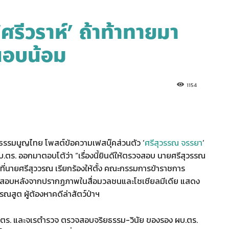
ศรีวราห์’ ถ้าท้าทายมา
้นอบน้อม
1154
ธรรมนูญไทย โพสต์ข้อความเฟสบุ๊คส่วนตัว ‘
ศรีสุวรรณ จรรยา
‘
บ.ตร. ออกมาตอบโต้ว่า “เรื่องนี้ยินดีให้ตรวจสอบ นายศรีสุวรรณ
ที่นายศรีสุววรณ เรียกร้องให้ตั้ง คณะกรรมการข้าราชการ
สอบหลังจากปรากฏภาพในสื่อมวลชนและโชเชียลมีเดีย แสดง
สูต ผู้ต้องหาคดีล่าสัตว์ป่าฯ
 ก.ตร. และจเรตำรวจ ตรวจสอบจริยธรรม-วินัย ของรอง ผบ.ตร.