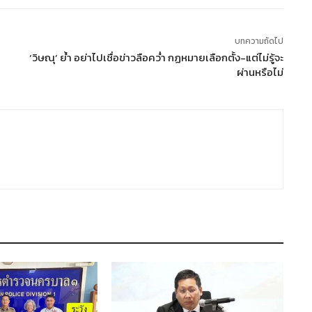
บทความถัดไป
‘วิษณุ’ ย้ำ อย่าไปเชื่อข่าวลือคว่ำ กฏหมายเลือกตั้ง-แต่ไม่รู้จะ
ผ่านหรือไม่