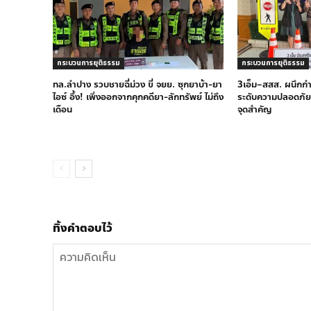
กระบวนการยุติธรรม
กระบวนการยุติธรรม
ทล.ลำปาง รวบชายฉี่ม่วง ขี่ จยย. ซุกยาบ้า-ยา
3เอ็ม–สสส. ผนึกก
ไอซ์ อึ้ง! เพิ่งออกจากคุกคดียา-ลักทรัพย์ ไม่ถึง
ระดับความปลอดภัยท
เดือน
จุดสำคัญ
ทิ้งคำตอบไว้