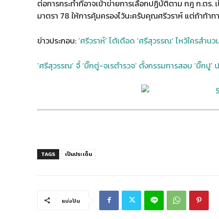
ต่อการกระทำที่อาจเข้าข่ายการเลือกปฏิบัติตาม กฎ ก.ตร
มาตรา 78 ให้การคุ้มครองไว้นะครับคุณศรีวราห์ แต่ถ้าท้าทา
ข่าวประกอบ:
‘ศรีวราห์’ โต้เดือด ‘ศรีสุวรรณ’ ไหว้ใครสำน
‘ศรีสุวรรณ’ จี้ ‘บิ๊กตู่-จเรตำรวจ’ ตั้งกรรมการสอบ ‘บิ๊กปู’ 
TAGS
เป็นประเด็น
แบ่งปัน