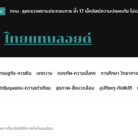
กทม. ลุยตรวจสถานประกอบการ ย้ำ 17 เช็กลิสต์ความปลอดภัย ไม่เน้น
“โสภณ” กล่าวสุนทรพจน์ 50 ปี สัมพันธ์ไทย – เวียดนาม จากเพื่อนบ้
วน
และยกระดับมาตรฐาน
เสริมความร่วมมือด้านนิติบัญญัติ-สันติภาพ-ความมั่นคงในภูมิภาค
ศรษฐกิจ-การเงิน
บทความ
กองทัพ-ความมั่นคง
การศึกษา วิทยาการ
ิทธิมนุษยชน-ความเท่าเทียม
สุขภาพ-สิ่งแวดล้อม
อุบัติเหตุ-ภัยพิบัติ
ยมา เดี๋ยวจัดให้อีก! ปมไหว้นอบน้อม