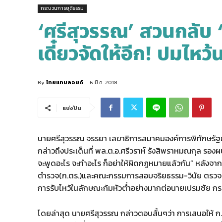
กระบวนการยุติธรรม
‘ศรีสุวรรณ’ สวนกลับ ‘
เดี๋ยวจัดให้อีก! ปมไหว
By
ไทยแทบลอยด์
6 มี.ค. 2018
แบ่งปัน
นายศรีสุวรรณ จรรยา เลขาธิการสมาคมองค์การพิทักษรัฐ
กล่าวถึงประเด็นที่ พล.ต.อ.ศรีวราห์ รังสิพราหมณกุล รองผ
จะพูดอะไร จะทำอะไร ก็อย่าให้ผิดกฎหมายแล้วกัน” หลังจาก
ตำรวจ(ก.ตร.)และคณะกรรมการสอบจริยธรรม-วินัย ตรวจ
การรับไหว้ในลักษณะก้มหัวต่ำอย่างมากต่อนายเปรมชัย กรรณ
โดยล่าสุด นายศรีสุวรรณ กล่าวตอบสั้นๆว่า การเสนอให้