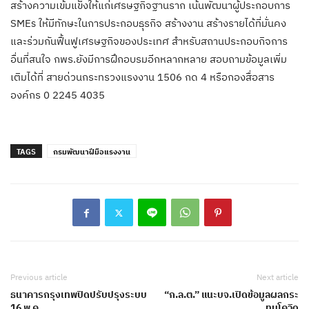
สร้างความเข้มแข็งให้แก่เศรษฐกิจฐานราก เน้นพัฒนาผู้ประกอบการ
SMEs ให้มีทักษะในการประกอบธุรกิจ สร้างงาน สร้างรายได้ที่มั่นคง
และร่วมกันฟื้นฟูเศรษฐกิจของประเทศ สำหรับสถานประกอบกิจการ
อื่นที่สนใจ กพร.ยังมีการฝึกอบรมอีกหลากหลาย สอบถามข้อมูลเพิ่ม
เติมได้ที่ สายด่วนกระทรวงแรงงาน 1506 กด 4 หรือกองสื่อสาร
องค์กร 0 2245 4035
TAGS
กรมพัฒนาฝีมือแรงงาน
Previous article
Next article
ธนาคารกรุงเทพปิดปรับปรุงระบบ
“ก.ล.ต.” แนะบจ.เปิดข้อมูลผลกระ
16 พ.ค.
ทบโควิด