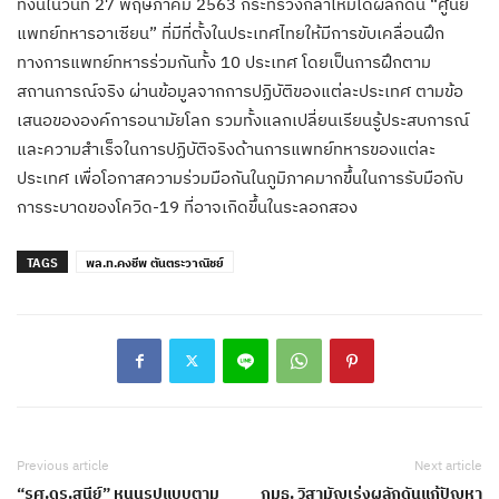
ทั้งนี้ในวันที่ 27 พฤษภาคม 2563 กระทรวงกลาโหมได้ผลักดัน “ศูนย์
แพทย์ทหารอาเซียน” ที่มีที่ตั้งในประเทศไทยให้มีการขับเคลื่อนฝึก
ทางการแพทย์ทหารร่วมกันทั้ง 10 ประเทศ โดยเป็นการฝึกตาม
สถานการณ์จริง ผ่านข้อมูลจากการปฏิบัติของแต่ละประเทศ ตามข้อ
เสนอขององค์การอนามัยโลก รวมทั้งแลกเปลี่ยนเรียนรู้ประสบการณ์
และความสำเร็จในการปฏิบัติจริงด้านการแพทย์ทหารของแต่ละ
ประเทศ เพื่อโอกาสความร่วมมือกันในภูมิภาคมากขึ้นในการรับมือกับ
การระบาดของโควิด-19 ที่อาจเกิดขึ้นในระลอกสอง
TAGS
พล.ท.คงชีพ ตันตระวาณิชย์
Previous article
Next article
“รศ.ดร.สุนีย์” หนุนรูปแบบตาม
กมธ. วิสามัญเร่งผลักดันแก้ปัญหา