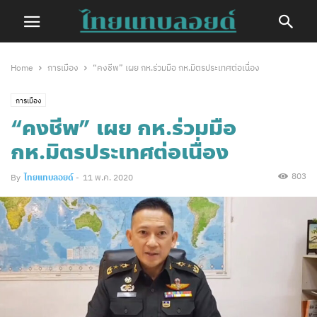
Home
การเมือง
“คงชีพ” เผย กห.ร่วมมือ กห.มิตรประเทศต่อเนื่อง
การเมือง
“คงชีพ” เผย กห.ร่วมมือ
กห.มิตรประเทศต่อเนื่อง
803
By
ไทยแทบลอยด์
-
11 พ.ค. 2020