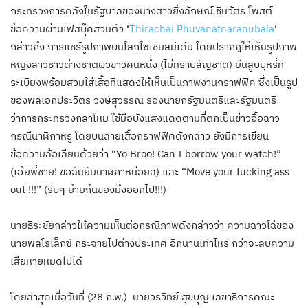
กระทรวงการคลังในรัฐบาลของนางสาวยิ่งลักษณ์ ชินวัตร โพสต์
ข้อความผ่านเฟสบุ๊คส่วนตัว ‘
Thirachai Phuvanatnaranubala
‘
กล่าวถึง การแชร์รูปภาพบนโลกโซเชียลมีเดีย โดยปรากฏให้เห็นรูปภาพ
หญิงสาวชาวต่างชาติผิวขาวคนหนึ่ง (ไม่ทราบสัญชาติ) ยืนสูบบุหรี่ที่
ระเบียงพร้อมสวมใส่เสื้อที่แสดงให้เห็นเป็นภาพงานกราฟฟิค ซึ่งเป็นรูป
ของพลเอกประวิตร วงษ์สุวรรณ รองนายกรัฐมนตรีและรัฐมนตรี
ว่าการกระทรวงกลาโหม ใช้มือบังแสงแดดตามที่ตกเป็นข่าวอื้อฉาว
กรณีนาฬิกาหรู โดยบนลายเสื้อกราฟฟิคดังกล่าว ยังมีการเขียน
ข้อความล้อเลียนด้วยว่า “Yo Broo! Can I borrow your watch!”
(เฮ้ยพี่ชาย! ขอฉันยืมนาฬิกาหน่อยสิ) และ “Move your fucking ass
out !!!” (รีบๆ ย้ายก้นของมึงออกไป!!!)
นายธีระชัยกล่าวให้ความเห็นต่อกรณีภาพดังกล่าวว่า ความฉาวโฉ่ของ
นายพลโรเล็กซ์ กระจายไปต่างประเทศ อีกนานเท่าไหร่ กว่าจะลบความ
เสียหายหมดไปได้
โดยล่าสุดเมื่อวันที่ (28 ก.พ.) นายวรวิทย์ สุขบุญ เลขาธิการคณะ