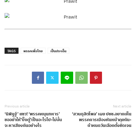
TAGS
พรรคเพื่อไทย
เป็นประเด็น
Previous article
Next article
‘นิพิฏฐ์’ แซว! ‘พรรคหนุนทหาร’
‘สวนดุสิตโพล’ เผย ปชช.อยากเห็น
ขออย่าให้’บิ๊กตู่’เป็นอะไรไป-ไม่งั้น
พรรคการเมืองหันหน้าคุยกัน-
จะหาเสียงกันอย่างไร
กำหนดวันเลือกตั้งชัดเจน