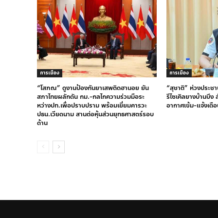
การเมือง
การเมือง
“โสภณ” ดูงานป้องกันยาเสพติดฮานอย ยัน
“สุชาติ” ห่วงประชา
สภาไทยผลักดัน กม.-กลไกความร่วมมือระ
รีไซเคิลยางบ้านบึง
หว่างปท.เพื่อปราบปราม พร้อมเยี่ยมคารวะ
อากาศเข้ม-แจ้งเตือ
ปธน.เวียดนาม สานต่อหุ้นส่วนยุทธศาสตร์รอบ
ด้าน