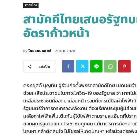
การเมือง
สามัคคีไทยเสนอรัฐทบ
อัตราก้าวหน้า
By
ไทยแทบลอยด์
21 เม.ย. 2020
แบ่งปัน
ดร.รยุศด์ บุญทัน ผู้ร่วมก่อตั้งพรรคสามัคคีไทย เปิดเผ
ช่วยเหลือประชาชนในภาวะโควิด-19 ของรัฐบาล ว่า หากไม
เหลือประชาชนที่ออกมาก่อนหน้า รวมถึงกรณีบิลค่าไฟฟ้าที่เ
รัฐมนตรีว่าการกระทรวงพลังงาน ต้องเรียกประชุมผู้มีส่ว
เหลือค่าไฟฟ้าเพิ่มเติมกับผู้ใช้ไฟฟ้าตามรายละเอียดที่ปรา
ขอบคุณรัฐบาลแทนประชาชนทุกคน แม้มาตรการดังกล่าวที่ออ
ปัญหา กล้าตัดสินใจ ไม่ใช่รอให้เกิดปัญหา หรือมัวแต่รอฟ