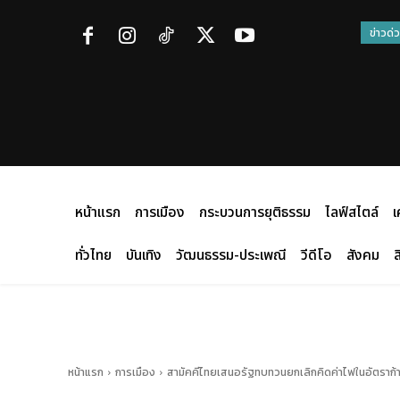
ข่าวด่
หน้าแรก
การเมือง
กระบวนการยุติธรรม
ไลฟ์สไตล์
เ
ทั่วไทย
บันเทิง
วัฒนธรรม-ประเพณี
วีดีโอ
สังคม
ส
หน้าแรก
การเมือง
สามัคคีไทยเสนอรัฐทบทวนยกเลิกคิดค่าไฟในอัตราก้า