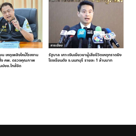
การเมือง
ชน เหตุเพลิงไหม้โรงงาน
รัฐบาล เคาะเงินเยียวยาผู้เสียชีวิตเหตุกราดยิง
 สั่ง คพ. ตรวจคุณภาพ
โรงเรียนดัง จ.นนทบุรี รายละ 1 ล้านบาท
นปชช.ใกล้ชิด