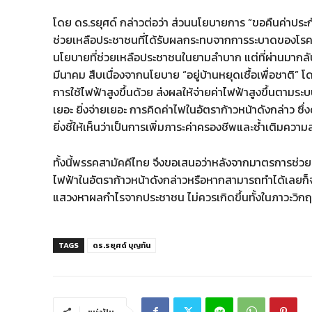
โดย ดร.รยุศด์ กล่าวต่อว่า ส่วนนโยบายการ “ขอคืนค่าประก
ช่วยเหลือประชาชนที่ได้รับผลกระทบจากการระบาดของโรคโคว
นโยบายที่ช่วยเหลือประชาชนในยามลำบาก แต่ที่ผ่านมากลับม
มีนาคม สืบเนื่องจากนโยบาย “อยู่บ้านหยุดเชื้อเพื่อชาติ” 
การใช้ไฟฟ้าสูงขึ้นด้วย ส่งผลให้จ่ายค่าไฟฟ้าสูงขึ้นตามระ
เยอะ ยิ่งจ่ายเยอะ การคิดค่าไฟในอัตราก้าวหน้าดังกล่าว ซึ่ง
ยิ่งชี้ให้เห็นว่าเป็นการเพิ่มภาระค่าครองชีพและซ้ำเติม
ทั้งนี้พรรคสามัคคีไทย จึงขอเสนอว่าหลังจากมาตรการช่ว
ไฟฟ้าในอัตราก้าวหน้าดังกล่าวหรือหากสามารถทำได้เลยก็
แสวงหาผลกำไรจากประชาชน ไม่ควรเกิดขึ้นทั้งในภาวะวิก
TAGS
ดร.รยุศด์ บุญทัน