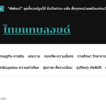
“พิพัฒน์” ลุยตั้งวอร์รูมใต้ รับมือท่วม-แล้ง สั่งทุกหน่วยพร้อมก่อ
วน
ศรษฐกิจ-การเงิน
บทความ
กองทัพ-ความมั่นคง
การศึกษา วิทยาการ
ิทธิมนุษยชน-ความเท่าเทียม
สุขภาพ-สิ่งแวดล้อม
อุบัติเหตุ-ภัยพิบัติ
วหน้า