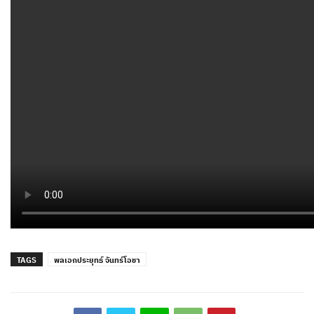
TAGS
พลเอกประยุทธ์ จันทร์โอชา