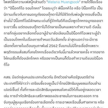
โพสต์ข้อความเฟสบุ๊คส่วนตัว ‘
Watana Muangsook
‘ ภายใต้ชื่อเรื่อง
ว่า “ปิน็อกกีโอ จอมโกหก” โดยระบุว่า พิน็อกคิโอ หรือ ปิน็อกกีโอ เป็น
นิทานเกี่ยวกับการผจญภัยของตุ๊กตาไม้ที่มีชีวิตกับพ่อผู้ยากจนซึ่งเป็น
ช่างไม้ ปิน็อกกีโอมีลักษณะเด่นที่รู้จักกันดีคือเมื่อพูดโกหกจมูกของเขา
จะยาวขึ้น แต่ตอนจบตุ๊กตาไม้ได้กลายเป็นคนเพราะทำความดี ดังนั้น
การที่กลุ่มอยากเลือกตั้งเอาผู้นำมาล้อเลียนเป็นปีน็อกกีโอเพราะผู้นำ
เป็นจอมโกหกในเรื่องการกำหนดวันเลือกตั้ง ล่าสุดบอกว่าจะมีการ
เลือกตั้งภายในเดือนกุมภาพันธ์ 2562 จึงแทบไม่มีใครเชื่ออีกเพราะ
พฤติกรรมสั่งสมที่เคยโกหกเรื่องเดียวกันนี้มา
แล้วหลายครั้ง หากอยาก
ให้คนเชื่อก็ต้องเลิกโกหก หรืออยากเป็นคนก็ต้องทำความดีแบบปิน็อก
กีโอ
คสช. มีแต่กลุ่มคนประเภทเดียวกัน อีกตัวอย่างคือรัฐมนตรีต่าง
ประเทศที่ให้ข่าวว่า เตรียมชี้แจงยูเอ็นว่าไทยมีสิทธิมนุษยชนเกือบล้าน
เปอร์เซ็นต์ ทั้งที่การละเมิดสิทธิมนุษยชนยังคงมีให้เห็นอยู่ตลอดเวลา
เช่น การจำกัดสิทธิและเสรีภาพของประชาชนในการแสดงออก การ
จับกุมผู้ชุมนุมเรียกร้องการเลือกตั้ง การเอาพลเรือนขึ้นศาลทหาร หรือ