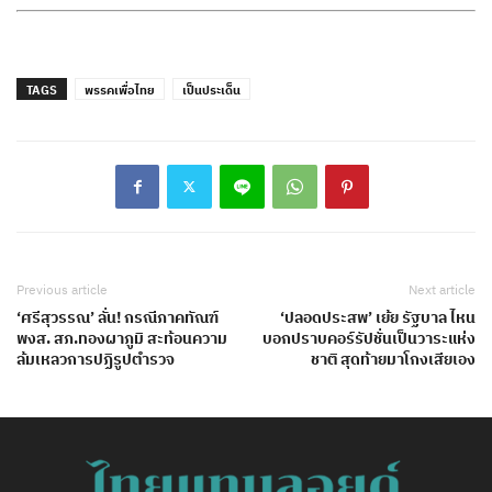
TAGS
พรรคเพื่อไทย
เป็นประเด็น
Previous article
Next article
‘ศรีสุวรรณ’ ลั่น! กรณีภาคทัณฑ์
‘ปลอดประสพ’ เย้ย รัฐบาล ไหน
พงส. สภ.ทองผาภูมิ สะท้อนความ
บอกปราบคอร์รัปชั่นเป็นวาระแห่ง
ล้มเหลวการปฏิรูปตำรวจ
ชาติ สุดท้ายมาโกงเสียเอง