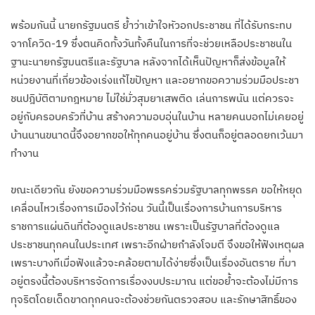
พร้อมกันนี้ นายกรัฐมนตรี ย้ำว่าเข้าใจหัวอกประชาชน ที่ได้รับกระทบ
จากโควิด-19 ซึ่งตนคิดทั้งวันทั้งคืนในการที่จะช่วยเหลือประชาชนใน
ฐานะนายกรัฐมนตรีและรัฐบาล หลังจากได้เห็นปัญหาก็ส่งข้อมูลให้
หน่วยงานที่เกี่ยวข้องเร่งแก้ไขปัญหา และอยากขอความร่วมมือประชา
ชนปฎิบัติตามกฎหมาย ไม่ใช่มั่วสุมยาเสพติด เล่นการพนัน แต่ควรจะ
อยู่กับครอบครัวที่บ้าน สร้างความอบอุ่นในบ้าน หลายคนบอกไม่เคยอยู่
บ้านนานขนาดนี้จึงอยากขอให้ทุกคนอยู่บ้าน ซึ่งตนก็อยู่ตลอดยกเว้นมา
ทำงาน
ขณะเดียวกัน ยังขอความร่วมมือพรรคร่วมรัฐบาลทุกพรรค ขอให้หยุด
เคลื่อนไหวเรื่องการเมืองไว้ก่อน วันนี้เป็นเรื่องการบ้านการบริหาร
ราชการแผ่นดินที่ต้องดูแลประชาชน เพราะเป็นรัฐบาลที่ต้องดูแล
ประชาชนทุกคนในประเทศ เพราะอีกฝ่ายกำลังโจมตี จึงขอให้ฟังเหตุผล
เพราะบางทีเมื่อฟังแล้วจะคล้อยตามได้ง่ายซึ่งเป็นเรื่องอันตราย ที่มา
อยู่ตรงนี้ต้องบริหารจัดการเรื่องงบประมาณ แต่ขอย้ำจะต้องไม่มีการ
ทุจริตโดยเด็ดขาดทุกคนจะต้องช่วยกันตรวจสอบ และรักษาสิทธิ์ของ