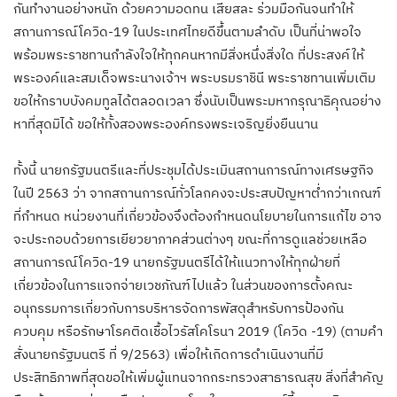
กันทำงานอย่างหนัก ด้วยความอดทน เสียสละ ร่วมมือกันจนทำให้
สถานการณ์โควิด-19 ในประเทศไทยดีขึ้นตามลำดับ เป็นที่น่าพอใจ
พร้อมพระราชทานกำลังใจให้ทุกคนหากมีสิ่งหนึ่งสิ่งใด ที่ประสงค์ให้
พระองค์และสมเด็จพระนางเจ้าฯ พระบรมราชินี พระราชทานเพิ่มเติม
ขอให้กราบบังคมทูลได้ตลอดเวลา ซึ่งนับเป็นพระมหากรุณาธิคุณอย่าง
หาที่สุดมิได้ ขอให้ทั้งสองพระองค์ทรงพระเจริญยิ่งยืนนาน
ทั้งนี้ นายกรัฐมนตรีและที่ประชุมได้ประเมินสถานการณ์ทางเศรษฐกิจ
ในปี 2563 ว่า จากสถานการณ์ทั่วโลกคงจะประสบปัญหาต่ำกว่าเกณฑ์
ที่กำหนด หน่วยงานที่เกี่ยวข้องจึงต้องกำหนดนโยบายในการแก้ไข อาจ
จะประกอบด้วยการเยียวยาภาคส่วนต่างๆ ขณะที่การดูแลช่วยเหลือ
สถานการณ์โควิด-19 นายกรัฐมนตรีได้ให้แนวทางให้ทุกฝ่ายที่
เกี่ยวข้องในการแจกจ่ายเวชภัณฑ์ไปแล้ว ในส่วนของการตั้งคณะ
อนุกรรมการเกี่ยวกับการบริหารจัดการพัสดุสำหรับการป้องกัน
ควบคุม หรือรักษาโรคติดเชื้อไวรัสโคโรนา 2019 (โควิด -19) (ตามคำ
สั่งนายกรัฐมนตรี ที่ 9/2563) เพื่อให้เกิดการดำเนินงานที่มี
ประสิทธิภาพที่สุดขอให้เพิ่มผู้แทนจากกระทรวงสาธารณสุข สิ่งที่สำคัญ