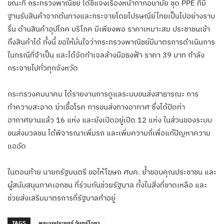
ขณะที่ กระทรวงพาณิชย์ ได้ชี้แจงเรื่องหน้ากากอนามัย ชุด PPE ที่มี
ฐานรับสินค้าจากต้นทางและกระจายโดยไปรษณีย์ไทยเป็นไปอย่างราบ
รื่น ด้านสินค้าอุปโภค บริโภค มีเพียงพอ ราคาเหมาะสม ประชาชนเข้า
ถึงสินค้าได้ ทั้งนี้ ขอให้มั่นใจว่ากระทรวงพาณิชย์มีมาตรการดำเนินการ
ในกรณีที่จำเป็น และได้จัดทำเจลล้างมือธงฟ้า ราคา 39 บาท กำลัง
กระจายไปทั่วทุกจังหวัด
กระทรวงคมนาคม ได้รายงานการดูแลระบบขนส่งสาธารณะ การ
ทำความสะอาด ฆ่าเชื้อโรค การขนส่งทางอากาศ ซึ่งได้ปิดท่า
อากาศยานแล้ว 16 แห่ง และยังเปิดอยู่เปิด 12 แห่ง ในส่วนของระบบ
ขนส่งมวลชน ได้พิจารณาเพิ่มรถ และเพิ่มความถี่เพื่อแก้ปัญหาความ
แออัด
ในตอนท้าย นายกรัฐมนตรี ขอให้โฆษก ศบค. ย้ำขอบคุณประชาชน และ
ผู้สนับสนุนภาคเอกชน ที่ร่วมกันช่วยรัฐบาล ทั้งในสิ่งที่ขาดเหลือ และ
ช่วยส่งเสริมมาตรการที่รัฐบาลทำอยู่
TAGS
พลเอกประยุทธ์ จันทร์โอชา