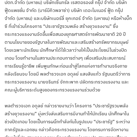
ปตท.จำกัด (มหาชน) บริษัทเซ็นทรัล เรสตอรองส์ กรุ๊ป จำกัด บริษัท
ฟู้ดแพชชั่น จำกัด (บาร์บีคิวพลาซ่า) บริษัท เดอะไมเนอร์ ฟู้ด กรุ๊ป
จำกัด (มหาชน) และบริษัทเบอร์ลี่ ยุคเกอร์ จำกัด (มหาชน) หรือห้างบิ๊ก
ซี ที่เข้าร่วมโครงการ “ประชารัฐรวมพลัง สร้างยุวแรงงาน” ซึ่ง
กระทรวงแรงงานจัดขึ้นเพื่อสนองยุทธศาสตร์การพัฒนาชาติ 20 ปี
ตามนโยบายของรัฐบาลในการพัฒนาและเสริมสร้างทรัพยากรมนุษย์
โดยเฉพาะนักเรียน นักศึกษาได้ใช้เวลาว่างให้เป็นประโยชน์ในช่วงปิด
เทอม โดยทำงานในสถานประกอบการต่างๆ เพื่อเสริมประสบการณ์
การเรียนรู้อาชีพ เพิ่มพูนทักษะก่อนเข้าสู่โลกแห่งการทำงานจริงภาย
หลังเรียนจบ โดยมี พลตำรวจเอก อดุลย์ แสงสิงแก้ว รัฐมนตรีว่าการ
กระทรวงแรงงาน นายจรินทร์ จักกะพาก ปลัดกระทรวงแรงงาน และ
คณะผู้บริหารระดับสูงของกระทรวงแรงงานร่วมด้วย
พลตำรวจเอก อดุลย์ กล่าวรายงานว่า โครงการ “ประชารัฐรวมพลัง
สร้างยุวแรงงาน” มุ่งหวังส่งเสริมการมีงานทำให้นักเรียน นักศึกษาใน
ช่วงปิดเทอม โดยเป็นการผนึกกำลังกันในรูปแบบ “ประชารัฐ” ระหว่าง
ภาครัฐและเอกชน กล่าวคือกระทรวงแรงงาน โดยกรมการจัดหางาน