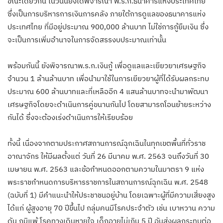
ขณะเดียวกัน ในวันนี้ยังได้พิจารณา พ.ร.ก.ธนาคารแห่งประเทศไทย
ซึ่งเป็นการบริหารการเงินการคลัง ภายใต้การดูแลของธนาคารแห่ง
ประเทศไทย ที่มีอยู่ประมาณ 900,000 ล้านบาท ไม่ใช่การกู้ยืมเงิน ซึ่ง
จะเป็นการเพิ่มอำนาจในการจัดสรรงบประมาณเท่านั้น
พร้อมกันนี้ ยังพิจารณาพ.ร.ก.เงินกู้ เพื่อดูแลและเยียวยาเศรษฐกิจ
จำนวน 1 ล้านล้านบาท เพื่อนำมาใช้ในการเยียวยาผู้ที่ได้รับผลกระทบ
ประมาณ 600 ล้านบาทและที่เหลืออีก 4 แสนล้านบาทจะนำมาพัฒนา
เศรษฐกิจโดยจะดำเนินการคู่ขนานกันไป โดยสามารถโอนย้ายระหว่าง
กันได้ ซึ่งจะต้องเร่งดำเนินการให้เรียบร้อย
ทั้งนี้ เนื่องจากตามประกาศสถานการณ์ฉุกเฉินในทุกเขตพื้นที่ทั่วราช
อาณาจักร ให้มีผลตั้งแต่ วันที่ 26 มีนาคม พ.ศ. 2563 จนถึงวันที่ 30
เมษายน พ.ศ. 2563 และข้อกำหนดออกตามความในมาตรา 9 แห่ง
พระราชกำหนดการบริหารราชการในสถานการณ์ฉุกเฉิน พ.ศ. 2548
(ฉบับที่ 1) มีคำแนะนำให้ประชาชนอยู่บ้าน โดยเฉพาะผู้ที่มีความเสี่ยงสูง
ได้แก่ ผู้สูงอายุ 70 ปีขึ้นไป กลุ่มคนมีโรคประจำตัว เช่น เบาหวาน ความ
ดัน ภูมิแพ้ โรคทางเดินหายใจ เด็กอายุไม่เกิน 5 ปี อันส่งผลกระทบต่อ