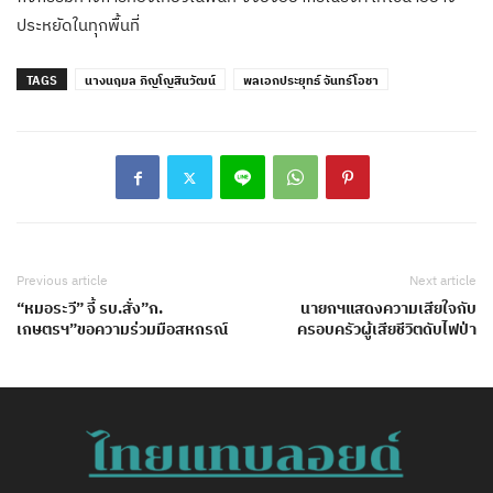
ประหยัดในทุกพื้นที่
TAGS
นางนฤมล ภิญโญสินวัฒน์
พลเอกประยุทธ์ จันทร์โอชา
Previous article
Next article
“หมอระวี” จี้ รบ.สั่ง”ก.
นายกฯแสดงความเสียใจกับ
เกษตรฯ”ขอความร่วมมือสหกรณ์
ครอบครัวผู้เสียชีวิตดับไฟป่า