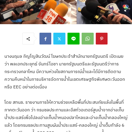
นางนฤมล ภิญโญสินวัฒน์ โฆษกประจำสำนักนายกรัฐมนตรี เปิดเผย
ว่า พลเอกประยุทธ์ จันทร์โอชา นายกรัฐมนตรีและรัฐมนตรีว่าการ
กระทรวงกลาโหม มีความห่วงใยสถานการณ์น้ำและได้มีการติดตาม
ความคืบหน้าในการบริหารจัดการน้ำในเขตเศรษฐกิจพิเศษตะวันออก
หรือ EEC อย่างต่อเนื่อง
โดย สทนช. รายงานการให้ความช่วยเหลือพื้นที่ประสบภัยแล้งในพื้นที่
ภาคตะวันออก ว่า กรมชลประทานและอีสท์วอเตอร์สูบน้ำจากอ่างเก็บ
น้ำประแสร์เพื่อไปลงอ่างเก็บน้ำหนองปลาไหลและอ่างเก็บน้ำคลองใหญ่
แล้ว โดยกรมชลประทานสูบผันน้ำประแสร์-คลองใหญ่ น้ำเต็มกำลัง 6