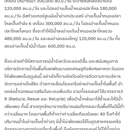
เครื่อง ปริมาณน้ำ 300,000 ลบ.ม./วัน ระบายลงคลองน้ำแดง
120,000 ลบ.ม./วัน และไปลงอ่างเก็บน้ำหนองปลาไหล 180,000
ลบ.ม./วัน อีสท์วอเตอร์สูบผันน้ำอ่างฯประแสร์-อ่างเก็บน้ำหนองปลา
ไหลเต็มกำลัง 6 เครื่อง 300,000 ลบ.ม./วัน ไปลงอ่างเก็บน้ำหนอง
ปลาไหลทั้งหมด ซึ่งจะทำให้มีน้ำลงอ่างเก้บน้ำหนองปลาไหลรวม
480,000 ลบ.ม./วัน และลงอ่างคลองใหญ่ 120,000 ลบ.ม./วัน ทั้ง
สองอ่างเก็บน้ำมีน้ำวันละ 600,000 ลบ.ม.
ซึ่งจะช่วยทำให้สถานการณ์น้ำจังหวัดระยองดีขึ้น และสนับสนุนการ
บริหารจัดการน้ำในพื้นที่เขตพัฒนาเขตเศรษฐกิจพิเศษภาคตะวันออก
ให้เพียงพอในฤดูฝนนี้ อย่างไรก็ตามยังต้องมีการติดตามการบริหาร
จัดการอย่างใกล้ชิด ด้วยการเชื่อมโยงเครือข่ายอ่างเก็บน้ำในพื้นที่ นำ
แหล่งน้ำเอกชนมาเสริมในระบบเพิ่มเติม รวมทั้งรณรงค์ใช้มาตรการ3
R (Reduce, Resue และ Recycle) เพื่อนำน้ำกลับมาใช้ซ้ำและให้มีน้ำ
เพียงพอ ทั้งนี้ สาเหตุหลักมาจากปริมาณฝนที่ตกลงมาในพื้นที่ในปีนี้ต่ำ
กว่าเฉลี่ยมาก โดยบางพื้นที่ต่ำกว่าค่าเฉลี่ยเกือบร้อยละ 40 จึงทำให้
ปริมาณน้ำในอ่างเก็บน้ำต่างๆ มีน้ำไม่เพียงพอใช้ในอุตสาหกรรมหรือ
กิจกรรมทางการท่องเที่ยวในพื้นที่ จึงยังอยากรณรงค์ให้ใช้น้ำอย่าง