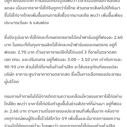
อยู่ภายในประเทศ การส่งออกปัจจุบันพบว่า ตลาดฮ่องกงมีการสั่งซื้อ
ลดลง เนื่องจากราคาไข่ไก่จีนถูกกว่าไข่ไทย ส่วนตลาดสิงคโปร์ที่หันมา
ซื้อไข่ไก่จากไทยเพิ่มขึ้นแทนการสั่งซื้อจากมาเลเซีย พบว่า เพิ่มขึ้นเพียง
ประมาณวันละ 6 แสนฟอง
ซึ่งปัจจุบันราคาไข่ไก่คละที่เกษตรกรขายได้หน้าฟาร์มอยู่ที่ฟองละ 2.60
บาท ในขณะที่ต้นทุนการผลิตไข่ไก่คละหน้าฟาร์มของเกษตรกร อยู่ที่
ฟองละ 2.70 บาท ด้านราคาขายปลีกไข่ไก่เบอร์ 3 ที่ขายในตลาดสด
เขต กทม. และปริมณฑล อยู่ที่ฟองละ 3.00 – 3.10 บาท เท่ากับถาดละ
90-93 บาท ส่วนไข่ไก่ที่ขายในห้างค้าปลีก จะใส่บรรจุภัณฑ์ของแต่ละ
บริษัท ราคาจะสูงว่าราคาตามตลาดสด ซึ่งเป็นทางเลือกของประชาชน
ผู้บริโภค
กรมการค้าภายในได้มีการติดตามความเคลื่อนไหวของราคาไข่ไก่อย่าง
ใกล้ชิด พบว่า ราคาไข่ไก่ปรับตัวสูงขึ้นในช่วงสัปดาห์ที่ผ่านมา อยู่ที่ฟอง
ละ 2.60 บาท ตามความต้องการของประชาชนที่เพิ่มขึ้นมาก หลังจาก
เหตุการณ์พบผู้ติดเชื้อไวรัสโควิด-19 เพิ่มขึ้นและมีมาตรการขอความ
ร่วมมือให้หยุดอยู่บ้าน โดยพบว่า ยอดการขายไข่ไก่ของห้างค้าปลีก