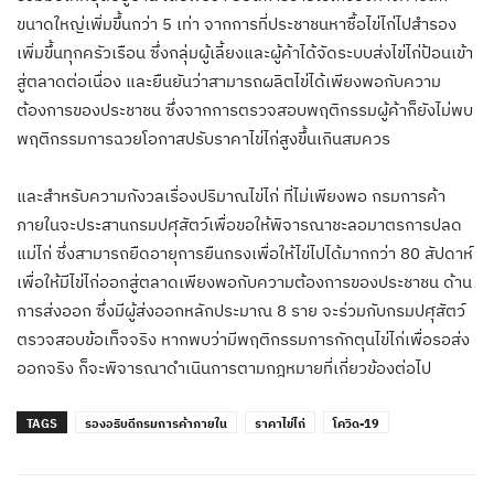
ขนาดใหญ่เพิ่มขึ้นกว่า 5 เท่า จากการที่ประชาชนหาซื้อไข่ไก่ไปสำรอง
เพิ่มขึ้นทุกครัวเรือน ซึ่งกลุ่มผู้เลี้ยงและผู้ค้าได้จัดระบบส่งไข่ไก่ป้อนเข้า
สู่ตลาดต่อเนื่อง และยืนยันว่าสามารถผลิตไข่ได้เพียงพอกับความ
ต้องการของประชาชน ซึ่งจากการตรวจสอบพฤติกรรมผู้ค้าก็ยังไม่พบ
พฤติกรรมการฉวยโอกาสปรับราคาไข่ไก่สูงขึ้นเกินสมควร
และสำหรับความกังวลเรื่องปริมาณไข่ไก่ ที่ไม่เพียงพอ กรมการค้า
ภายในจะประสานกรมปศุสัตว์เพื่อขอให้พิจารณาชะลอมาตรการปลด
แม่ไก่ ซึ่งสามารถยืดอายุการยืนกรงเพื่อให้ไข่ไปได้มากกว่า 80 สัปดาห์
เพื่อให้มีไข่ไก่ออกสู่ตลาดเพียงพอกับความต้องการของประชาชน ด้าน
การส่งออก ซึ่งมีผู้ส่งออกหลักประมาณ 8 ราย จะร่วมกับกรมปศุสัตว์
ตรวจสอบข้อเท็จจริง หากพบว่ามีพฤติกรรมการกักตุนไข่ไก่เพื่อรอส่ง
ออกจริง ก็จะพิจารณาดำเนินการตามกฎหมายที่เกี่ยวข้องต่อไป
TAGS
รองอธิบดีกรมการค้าภายใน
ราคาไข่ไก่
โควิด-19