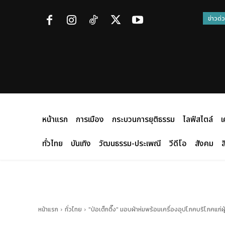
ข่าวด่
หน้าแรก
การเมือง
กระบวนการยุติธรรม
ไลฟ์สไตล์
เ
ทั่วไทย
บันเทิง
วัฒนธรรม-ประเพณี
วีดีโอ
สังคม
ส
หน้าแรก
ทั่วไทย
"ป่อเต็กตึ๊ง" มอบผ้าห่มพร้อมเครื่องอุปโภคบริโภคแก