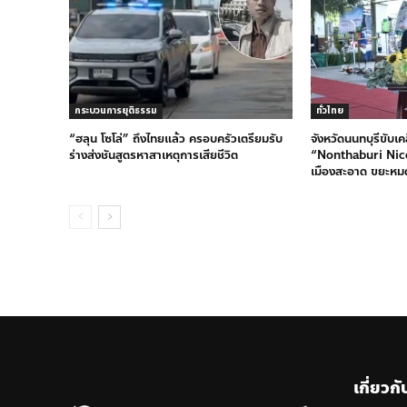
กระบวนการยุติธรรม
ทั่วไทย
“ฮลุน โซโล่” ถึงไทยแล้ว ครอบครัวเตรียมรับ
จังหวัดนนทบุรีขับเ
ร่างส่งชันสูตรหาสาเหตุการเสียชีวิต
“Nonthaburi Nice
เมืองสะอาด ขยะห
เกี่ยวกั