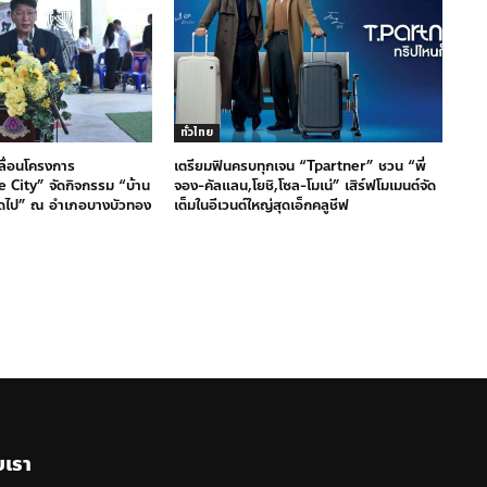
ทั่วไทย
คลื่อนโครงการ
เตรียมฟินครบทุกเจน “Tpartner” ชวน “พี่
 City” จัดกิจกรรม “บ้าน
จอง-คัลแลน,โยชิ,โซล-โมเน่” เสิร์ฟโมเมนต์จัด
มดไป” ณ อำเภอบางบัวทอง
เต็มในอีเวนต์ใหญ่สุดเอ็กคลูชีฟ
บเรา