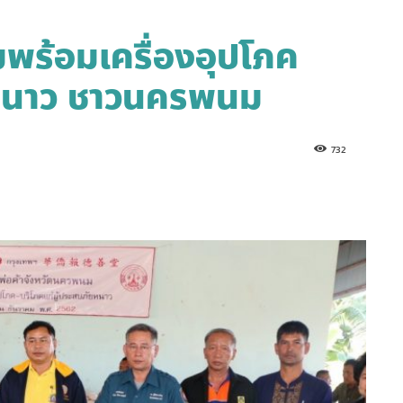
่มพร้อมเครื่องอุปโภค
ยหนาว​ ชาวนครพนม
732