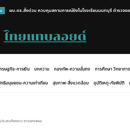
ผบ.ตร.สั่งด่วน ควบคุมสถานการณ์ยิงในโรงเรียนนนทบุรี ตำรวจขอค
ช่างแอร์ชนแล้วหนี ป้าวัย 55 ข้อแขนหัก ถือโอกาสช่วงชุลมุนหาย
วน
ของเจ้าหน้าที่
ศรษฐกิจ-การเงิน
บทความ
กองทัพ-ความมั่นคง
การศึกษา วิทยาการ
ิทธิมนุษยชน-ความเท่าเทียม
สุขภาพ-สิ่งแวดล้อม
อุบัติเหตุ-ภัยพิบัติ
่ผู้ประสบภัยหนาว​ ชาวนครพนม