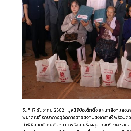
วันที่​ 17 ธันวาคม 2562​ : มูลนิธิป่อเต็กตึ๊ง แผนกสังคม
พนาสณฑ์ รักษาการผู้จัดการฝ่ายสังคมสงเคราะห์ พร้อมด้
ทำพิธีมอบผ้าห่มกันหนาว พร้อมเครื่องอุปโภคบริโภค รวมจำน