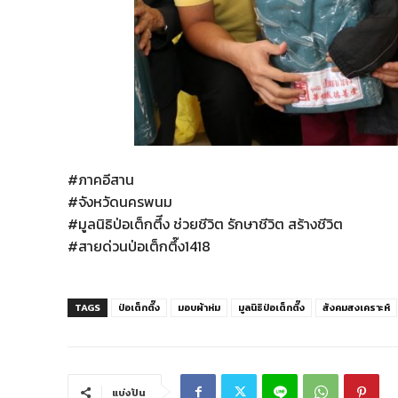
#ภาคอีสาน
#จังหวัดนครพนม
#มูลนิธิป่อเต็กตึีง ช่วยชีวิต รักษาชีวิต สร้างชีวิต
#สายด่วนป่อเต็กตึ๊ง1418
TAGS
ป่อเต็กตึ๊ง
มอบผ้าห่ม
มูลนิธิป่อเต็กตึ๊ง
สังคมสงเคราะห์
แบ่งปัน