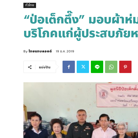
ทั่วไทย
“ป่อเต็กตึ๊ง” มอบผ้าห
บริโภคแก่ผู้ประสบภั
By
ไทยแทบลอยด์
19 ธ.ค. 2019
แบ่งปัน