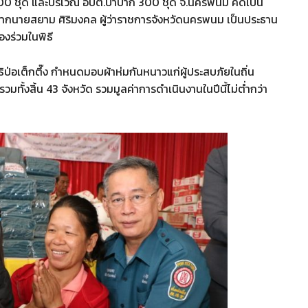
300 ชุด และบริเวณ อบต.ป่าปาก 300 ชุด จ.นครพนม คิดเป็น
ิจากนายสยาม ศิริมงคล ผู้ว่าราชการจังหวัดนครพนม เป็นประธาน
งร่วมในพิธี
ธิป่อเต็กตึ๊ง กำหนดมอบผ้าห่มกันหนาวแก่ผู้ประสบภัยในถิ่น
วมทั้งสิ้น 43 จังหวัด รวมมูลค่าการดำเนินงานในปีนี้ไม่ต่ำกว่า