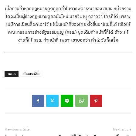
เมื่อถามว่าหากกฎหมายลูกถูกคว่ำในการพิจารณาของ สนช. หน่วยงาน
ใดจะเป็นผู้ร่างกฎหมายลูกฉบับใหม่ นายวิษณุ กล่าวว่า ใครก็ได้ เพราะ
ไม่มีการเขียนล็อคเอาไว้ ให้เป็นหน้าที่ของใคร ตั้งขึ้นมาใหม่ก็ได้ หรือให้
คณะกรรมการร่างรัฐธรรมนูญ (กรธ.) ชุดเดิมทำหน้าที่ก็ได้ ถ้าจะให้
ง่ายก็ให้ กรธ. ทำหน้าที่ เพราะเขาบอกว่า ทำ 2 วันก็เสร็จ
TAGS
เป็นประเด็น
Previous article
Next article