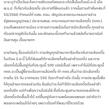
จะระบุว่าเป็นวันอะไรความชัดเจนทั้งหมดจะเกิดขึ้นในเดือนมิ.ย.นี้ เมื่อ
พ.ร.ป. ที่เกี่ยวกับเลือกตั้ง ประกาศใช้หมดแล้ว จากนั้นตามคำสั่งคสช.ที่
53/2560 กำหนดให้ คสช. ครม. เชิญประธารคณะกรรมการร่าง
รัฐธรรมนูญ(กรธ.) ประธานสนช. คณะกรรมการการเลือกตั้ง (กกต.)
รวมถึงพรรคการเมือง มาถามความพร้อมในการจัดเลือกตั้ง ทุกอย่าง
ต้องปรากฏชัดในวันนั้น และลักษณะนี้เคยทำมาแล้วสมัยที่นายอานันท์
ปันยารชุน เป็นนายกฯ
นายวิษณุ ชี้แจงต่อไปว่า การเชิญทุกฝ่ายมาหารือเกี่ยวกับการเลือกตั้ง
ในเดือน มิ.ย.นี้ ไม่ได้ส่งผลให้การเลือกตั้งต้องล่าช้าออกไป และการ
เลือกตั้งไม่ขึ้นอยู่กับที่ประชุมนี้ 100 เปอร์เซ็นต์ เพราะถ้าไม่มีที่ประชุมนี้
กกต.จะเป็นผู้ชี้ขาดเรื่องการเลือกตั้ง ถ้า กกต.เห็นว่าจะจัดเลือกตั้ง
ภายใน 15 วัน จากกรอบ 150 วันจะทำอย่างไร ดังนั้น การประชุมนี้เพื่อ
ให้ทุกฝ่ายมาตกลงร่วมกัน ยืนยันว่าจะไม่ทำให้การเลือกตั้งต้องล่าช้า
ออกไปอีก แต่ทำเพื่อความโปร่งใส่ ซึ่งที่ประชุมสามารถตกลงให้การ
เลือกตั้งเกิดขึ้นเร็วได้ แต่ขึ้นอยู่กับความพร้อมของพรรค อย่าคิดว่า
พรรคจะพร้อมได้ง่ายๆ เพราะต้องทำไพรมารี่โหวตด้วย