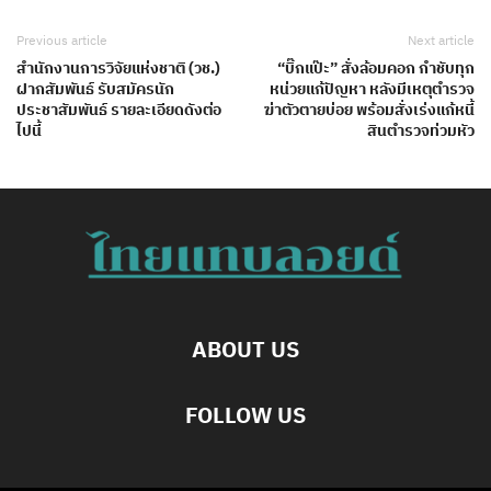
Previous article
Next article
สำนักงาน​การวิจัย​แห่งชาติ​ (วช.)​
“บิ๊กแป๊ะ” สั่งล้อมคอก กำชับทุก
ฝากสัมพันธ์​ ​รับสมัครนัก
หน่วยแก้ปัญหา หลังมีเหตุตำรวจ
ประชาสัมพันธ์​ รายละเอียด​ดังต่อ
ฆ่าตัวตายบ่อย พร้อมสั่งเร่งแก้หนี้
ไปนี้
สินตำรวจท่วมหัว
ABOUT US
FOLLOW US