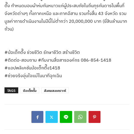
ตึ๊ง กำหนดมอบผ้าห่มกันหนาวแก่ผู้ประสบภัยในถิ่นทุรกันดารในพื้นที่
จังหวัดต่างๆ ทั้งภาคเหนือ และภาคอีสาน รวมทั้งสิ้น 43 จังหวัด รวม
มูลค่าการดำเนินงานในปีนี้ไม่ต่ำกว่า 20,000,000 บาท (ยี่สิบล้านบาท
ถ้วน)
#ป่อเต็กตึ๊ง ช่วยชีวิต รักษาชีวิต สร้างชีวิต
#ติดต่อ-สอบถาม #ทีมงานสื่อสารองค์กร 086-854-1418
#แอปพลิเคชันป่อเต็กตึ๊ง1418
#ช่วยจริงอุ่นใจแม้ในนาทีฉุกเฉิน
TAGS
ป่อเต็กตึ๊ง
สังคมสงเคราะห์