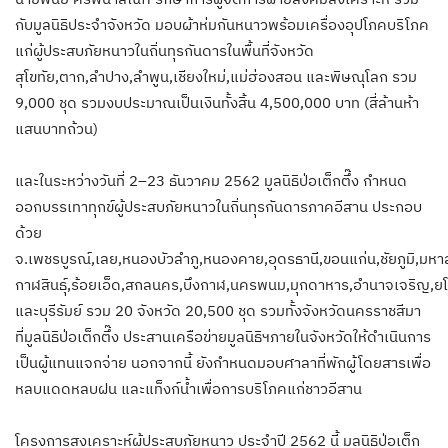
กับมูลนิธิประจำจังหวัด มอบผ้าห่มกันหนาวพร้อมเครื่องอุปโภคบริโภค
แก่ผู้ประสบภัยหนาวในถิ่นทุรกันดารในพื้นที่จังหวัด
สุโขทัย,ตาก,ลำปาง,ลำพูน,เชียงใหม่,แม่ฮ่องสอน และพิษณุโลก รวม
9,000 ชุด รวมงบประมาณเป็นเงินทั้งสิ้น 4,500,000 บาท (สี่ล้านห้า
แสนบาทถ้วน)
และในระหว่างวันที่ 2–23 ธันวาคม 2562 มูลนิธิป่อเต็กตึ๊ง กำหนด
ออกบรรเทาทุกข์ผู้ประสบภัยหนาวในถิ่นทุรกันดารภาคอีสาน ประกอบ
ด้วย
จ.เพชรบูรณ์,เลย,หนองบัวลำภู,หนองคาย,อุดรธานี,ขอนแก่น,ชัยภูมิ,มห
กาฬสินธุ์,ร้อยเอ็ด,สกลนคร,บึงกาฬ,นครพนม,มุกดาหาร,อำนาจเจริญ,ยโส
และบุรีรัมย์ รวม 20 จังหวัด 20,500 ชุด รวมทั้งจังหวัดนครราชสีมา
ที่มูลนิธิป่อเต็กตึ๊ง ประสานเครือข่ายมูลนิธิฯภายในจังหวัดให้ดำเนินการ
เป็นผู้แทนแจกจ่าย นอกจากนี้ ยังกำหนดมอบศาลาที่พักผู้โดยสารเพื่อ
หลบแดดหลบฝน และแท็งก์น้ำเพื่อการบริโภคแก่ชาวอีสาน
โครงการสงเคราะห์ผู้ประสบภัยหนาว ประจำปี 2562 นี้ มูลนิธิป่อเต็ก