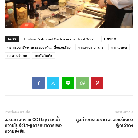
TAGS
Thailand’s Annual Conference on Food Waste
UNSDG
กระทรวงทรัพยากรธรรมชาติและสิ่งแวดล้อม
การลดขยะอาหาร
ภาคเอกชน
หอการค้าไทย
เทสโก้ โลตัส
Previous article
Next article
ออมสิน จัดงาน CG Day ตอกย้ำ
ลูกค้าบัตรธนชาต อร่อยแซ่บกับซี
ความโปร่งใส-ชูการธนาคารเพื่อ
ฟู้ดเจ้าดัง
ความยั่งยืน